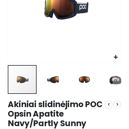
Skip
Akiniai slidinėjimo POC
to
the
Opsin Apatite
beginning
Navy/Partly Sunny
of
the