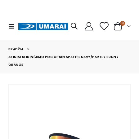
prekės
0
Toggle
Cart
Nav
PRADŽIA
AKINIAI SLIDINĖJIMO POC OPSIN APATITE NAVY/PARTLY SUNNY
ORANGE
Skip
to
the
end
of
the
images
gallery