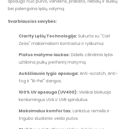
apsaugo nuo purvo, vandens, prakaito, riebalų ir dulkių
bei palengvina lęšių valymą.
Svarbiausios savybės:
Clarity Lęšių Technologija:
Sukurta su "Carl
Zeiss" maksimaliam kontrastui ir ryškumui.
Platus matymo laukas:
Didelis cilindrinis lęšis
užtikrina puikų periferinį matymą.
Aukščiausio lygio apsauga:
Anti-scratch, Anti-
fog ir "Ri-Pel" dangos.
100% UV apsauga (UV400):
Visiškai blokuoja
kenksmingus UVA ir UVB spindulius.
Maksimalus komfortas:
Lankstus rėmelis ir
trigubo sluoksnio veido putos.