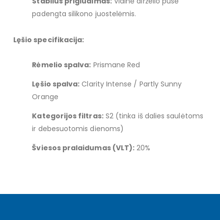
Stabilus prigludimas:
Vidinė dirželio pusė
padengta silikono juostelėmis.
Lęšio specifikacija:
Rėmelio spalva:
Prismane Red
Lęšio spalva:
Clarity Intense / Partly Sunny
Orange
Kategorijos filtras:
S2 (tinka iš dalies saulėtoms
ir debesuotomis dienoms)
Šviesos pralaidumas (VLT):
20%