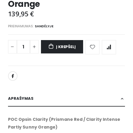
Orange
images
gallery
139,95 €
PRIEINAMUMAS:
SANDĖLYJE
Į KREPŠELĮ
APRAŠYMAS
POC Opsin Clarity (Prismane Red / Clarity Intense
Partly Sunny Orange)