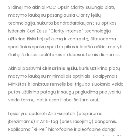
Slidinėjimo akiniai POC Opsin Clarity sujungia platų
matymo lauką su pažangiausia Clarity lęšių
technologija, sukurta bendradarbiaujant su optikos
lyderiais Carl Zeiss. "Clarity Intense" technologija
užtikrina išskirtinį ryškumą ir kontrastą, filtruodama
specifinius spalvų spektro pikus ir leidžia aiškiai matyti
šlaitą iš dalies saulėtomis ir debesuotomis dienomis.
Akiniai pasižymi
cilindriniu lęšiu
, kuris užtikrina platų
matymo lauką su minimaliais optiniais iškraipymais.
Minkštas ir lankstus rėmelis bei trigubo sluoksnio veido
putos užtikrina patogų ir saugų prigludimą prie įvairių
veido formų, net ir esant labai šaltam orui.
Lęšiai yra apdoroti Anti-scratch (atsparumo
įbrėžimams) ir Anti-fog (prieš rasojimą) dangomis.
Papildoma "Ri-Pel" hidrofobinė ir oleofobinė danga