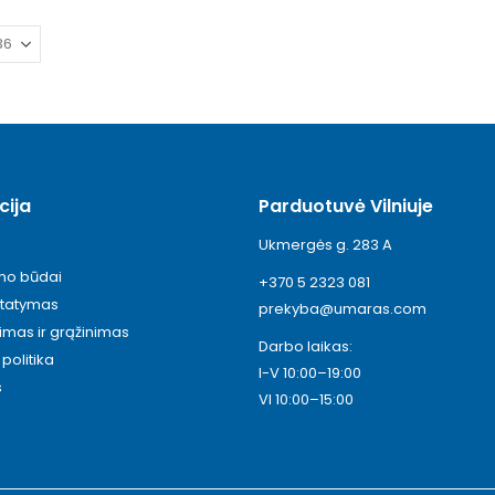
cija
Parduotuvė Vilniuje
Ukmergės g. 283 A
ymo būdai
+370 5 2323 081
statymas
prekyba@umaras.com
timas ir grąžinimas
Darbo laikas:
politika
I-V 10:00–19:00
s
VI 10:00–15:00