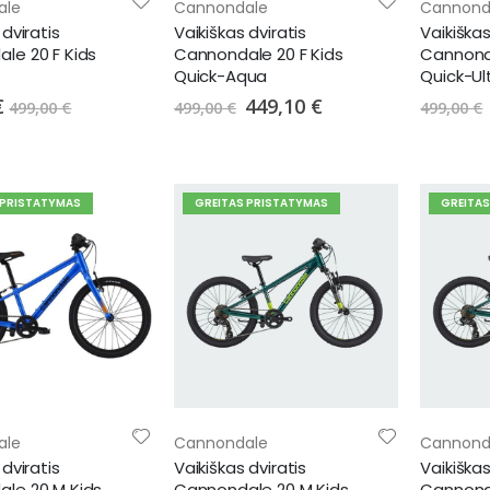
ale
Cannondale
Cannond
 dviratis
Vaikiškas dviratis
Vaikiškas
le 20 F Kids
Cannondale 20 F Kids
Cannonda
Quick-Aqua
Quick-Ult
Special
€
449,10 €
499,00 €
499,00 €
499,00 €
Price
 PRISTATYMAS
GREITAS PRISTATYMAS
GREITA
ale
Cannondale
Cannond
 dviratis
Vaikiškas dviratis
Vaikiškas
le 20 M Kids
Cannondale 20 M Kids
Cannond