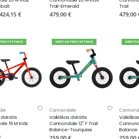
balt
Trail-Emerald
Trail
Special
424,15 €
479,00 €
479,00 
Price
 PRISTATYMAS
GREITAS PRISTATYMAS
GREITA
ale
Cannondale
Cannond
 dviratis
Vaikiškas dviratis
Vaikiškas
le 16 M Kids
Cannondale 12" F Trail
Cannonda
Balance-Tourquise
Balance
€
259,00 €
259,00 