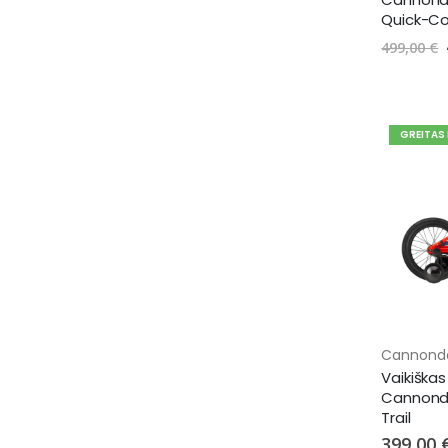
Quick-Co
499,00 €
GREITAS
Cannond
Vaikiškas
Cannonda
Trail
399,00 