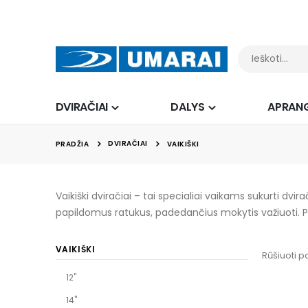
DVIRAČIAI
DALYS
APRAN
DVIRAČIAI
PRADŽIA
VAIKIŠKI
Vaikiški dviračiai – tai specialiai vaikams sukurti dvira
papildomus ratukus, padedančius mokytis važiuoti. Pu
VAIKIŠKI
Rūšiuoti p
12"
14"