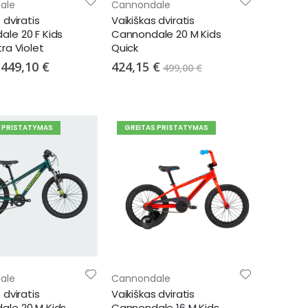
ale
Cannondale
 dviratis
Vaikiškas dviratis
le 20 F Kids
Cannondale 20 M Kids
ra Violet
Quick
Special
449,10 €
424,15 €
499,00 €
Price
S PRISTATYMAS
GREITAS PRISTATYMAS
ale
Cannondale
 dviratis
Vaikiškas dviratis
ale 20 M Kids
Cannondale 16 M Kids