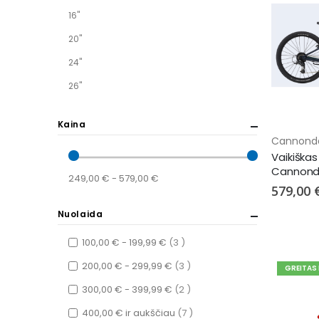
16"
20"
24"
26"
Kaina
Cannond
Vaikiškas
Cannonda
249,00 € - 579,00 €
579,00 
Nuolaida
items
100,00 €
-
199,99 €
3
items
200,00 €
-
299,99 €
3
GREITAS
items
300,00 €
-
399,99 €
2
items
400,00 €
ir aukščiau
7