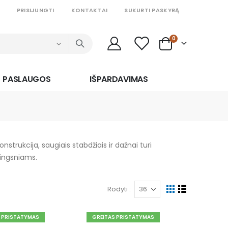
PRISIJUNGTI
KONTAKTAI
SUKURTI PASKYRĄ
prekės
0
Cart
PASLAUGOS
IŠPARDAVIMAS
onstrukcija, saugiais stabdžiais ir dažnai turi
žingsniams.
Rodyti
Peržiūrėti
Tinklelis
Sąrašas
kaip
S PRISTATYMAS
GREITAS PRISTATYMAS