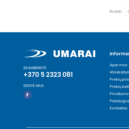
Rodyti
Informa
Apie mus
SKAMBINKITE
Atsiskait
+370 5 2323 081
Prekių pri
SEKITE MUS
Prekių kei
Privatumo 
Paslaugo
Kontaktai