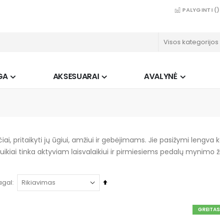
PALYGINTI (
)
GA
AKSESUARAI
AVALYNĖ
čiai, pritaikyti jų ūgiui, amžiui ir gebėjimams. Jie pasižymi lengva k
ikiai tinka aktyviam laisvalaikiui ir pirmiesiems pedalų mynimo 
Mažėjančia
agal
tvarka
GREITA