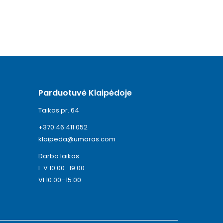
Parduotuvė Klaipėdoje
Taikos pr. 64
+370 46 411 052
klaipeda@umaras.com
Darbo laikas:
I-V 10:00–19:00
VI 10:00–15:00