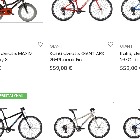
GIANT
GIANT
 dviratis MAXIM
Kalnų dviratis GIANT ARX
Kalnų dv
oy 8
26-Phoenix Fire
26-Coba
€
559,00 €
559,00 
 PRISTATYMAS