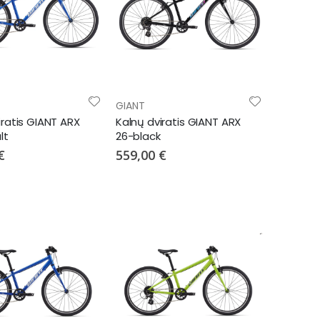
GIANT
iratis GIANT ARX
Kalnų dviratis GIANT ARX
lt
26-black
€
559,00 €