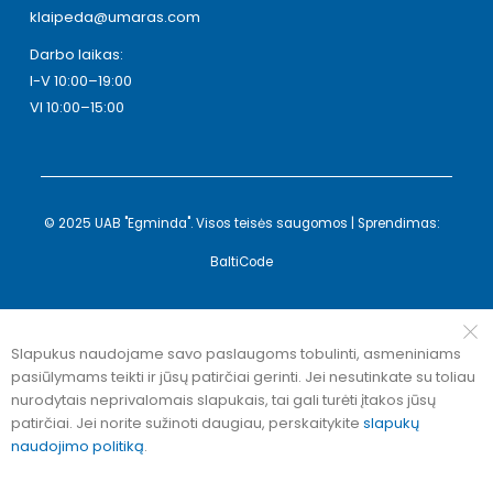
klaipeda@umaras.com
Darbo laikas:
I-V 10:00–19:00
VI 10:00–15:00
© 2025 UAB "Egminda". Visos teisės saugomos | Sprendimas:
BaltiCode
Slapukus naudojame savo paslaugoms tobulinti, asmeniniams
pasiūlymams teikti ir jūsų patirčiai gerinti. Jei nesutinkate su toliau
nurodytais neprivalomais slapukais, tai gali turėti įtakos jūsų
patirčiai. Jei norite sužinoti daugiau, perskaitykite
slapukų
naudojimo politiką
.