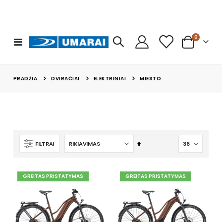
prekės
0
Toggle
Cart
Nav
DVIRAČIAI
ELEKTRINIAI
PRADŽIA
MIESTO
Mažėjančia
FILTRAI
tvarka
GREITAS PRISTATYMAS
GREITAS PRISTATYMAS