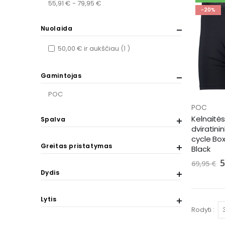
55,91 € - 79,95 €
-20%
Nuolaida
item
50,00 €
ir aukščiau
1
Gamintojas
POC
POC
Kelnaitės
Spalva
dviratin
cycle Bo
Greitas pristatymas
Black
S
5
69,95 €
P
Dydis
Lytis
Rodyti