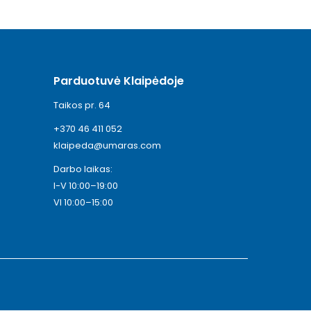
Parduotuvė Klaipėdoje
Taikos pr. 64
+370 46 411 052
klaipeda@umaras.com
Darbo laikas:
I-V 10:00–19:00
VI 10:00–15:00