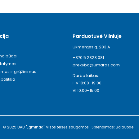
cija
Parduotuvė Vilniuje
Ukmergės g. 283 A
ymo būdai
+370 5 2323 081
statymas
prekyba@umaras.com
timas ir grąžinimas
Darbo laikas:
politika
I-V 10:00–19:00
s
VI 10:00–15:00
© 2025 UAB "Egminda". Visos teisės saugomos | Sprendimas: BaltiCode