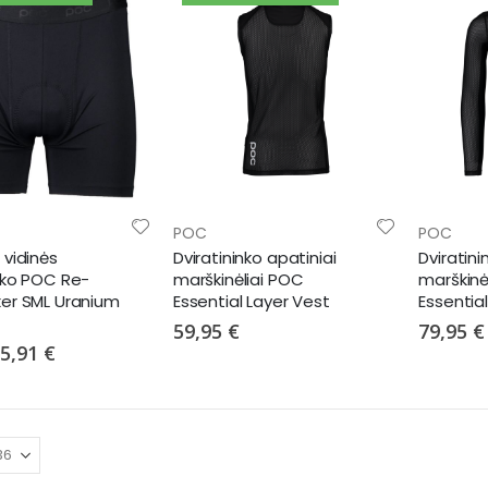
POC
POC
 vidinės
Dviratininko apatiniai
Dviratini
inko POC Re-
marškinėliai POC
marškinė
xer SML Uranium
Essential Layer Vest
Essential
59,95 €
79,95 €
pecial
5,91 €
rice