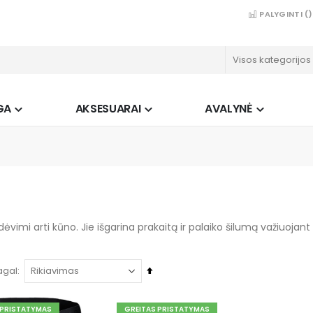
PALYGINTI (
)
GA
AKSESUARAI
AVALYNĖ
vimi arti kūno. Jie išgarina prakaitą ir palaiko šilumą važiuojant 
Mažėjančia
agal
tvarka
 PRISTATYMAS
GREITAS PRISTATYMAS