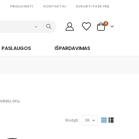
PRISIJUNGTI
KONTAKTAI
SUKURTI PASKYRĄ
prekės
0
Cart
PASLAUGOS
IŠPARDAVIMAS
vėsiu oru.
Rodyti
Peržiūrėti
Tinklelis
Sąrašas
kaip