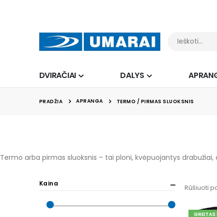
DVIRAČIAI
DALYS
APRAN
APRANGA
PRADŽIA
TERMO / PIRMAS SLUOKSNIS
Termo arba pirmas sluoksnis – tai ploni, kvėpuojantys drabužiai, dė
Kaina
Rūšiuoti p
GREITAS