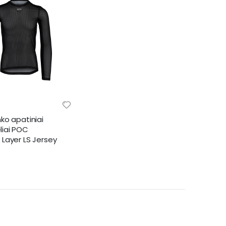
nko apatiniai
liai POC
 Layer LS Jersey