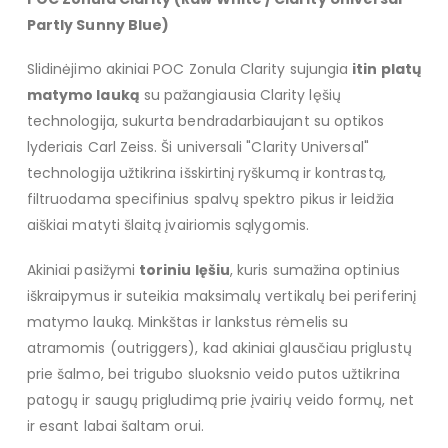
Partly Sunny Blue)
Slidinėjimo akiniai POC Zonula Clarity sujungia
itin platų
matymo lauką
su pažangiausia Clarity lęšių
technologija, sukurta bendradarbiaujant su optikos
lyderiais Carl Zeiss. Ši universali "Clarity Universal"
technologija užtikrina išskirtinį ryškumą ir kontrastą,
filtruodama specifinius spalvų spektro pikus ir leidžia
aiškiai matyti šlaitą įvairiomis sąlygomis.
Akiniai pasižymi
toriniu lęšiu
, kuris sumažina optinius
iškraipymus ir suteikia maksimalų vertikalų bei periferinį
matymo lauką. Minkštas ir lankstus rėmelis su
atramomis (outriggers), kad akiniai glausčiau priglustų
prie šalmo, bei trigubo sluoksnio veido putos užtikrina
patogų ir saugų prigludimą prie įvairių veido formų, net
ir esant labai šaltam orui.