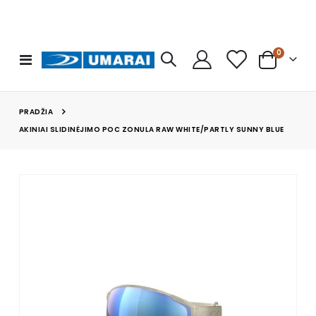
prekės
0
Toggle
Cart
Nav
PRADŽIA
AKINIAI SLIDINĖJIMO POC ZONULA RAW WHITE/PARTLY SUNNY BLUE
Skip
to
the
end
of
the
images
gallery