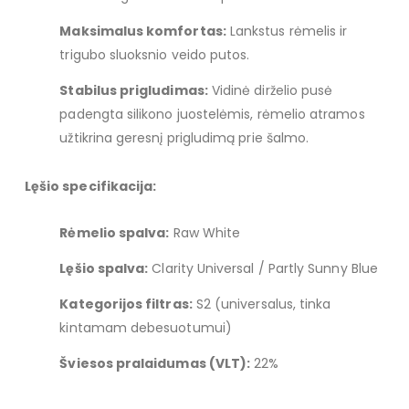
Maksimalus komfortas:
Lankstus rėmelis ir
trigubo sluoksnio veido putos.
Stabilus prigludimas:
Vidinė dirželio pusė
padengta silikono juostelėmis, rėmelio atramos
užtikrina geresnį prigludimą prie šalmo.
Lęšio specifikacija:
Rėmelio spalva:
Raw White
Lęšio spalva:
Clarity Universal / Partly Sunny Blue
Kategorijos filtras:
S2 (universalus, tinka
kintamam debesuotumui)
Šviesos pralaidumas (VLT):
22%