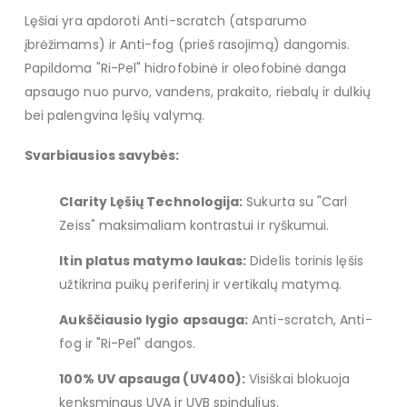
Lęšiai yra apdoroti Anti-scratch (atsparumo
įbrėžimams) ir Anti-fog (prieš rasojimą) dangomis.
Papildoma "Ri-Pel" hidrofobinė ir oleofobinė danga
apsaugo nuo purvo, vandens, prakaito, riebalų ir dulkių
bei palengvina lęšių valymą.
Svarbiausios savybės:
Clarity Lęšių Technologija:
Sukurta su "Carl
Zeiss" maksimaliam kontrastui ir ryškumui.
Itin platus matymo laukas:
Didelis torinis lęšis
užtikrina puikų periferinį ir vertikalų matymą.
Aukščiausio lygio apsauga:
Anti-scratch, Anti-
fog ir "Ri-Pel" dangos.
100% UV apsauga (UV400):
Visiškai blokuoja
kenksmingus UVA ir UVB spindulius.