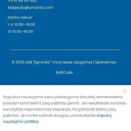
+370 46 411 052
klaipeda@umaras.com
Darbo laikas:
I-V 10:00–19:00
VI 10:00–15:00
© 2025 UAB "Egminda". Visos teisės saugomos | Sprendimas:
BaltiCode
Slapukus naudojame savo paslaugoms tobulinti, asmeniniams
pasiūlymams teikti ir jūsų patirčiai gerinti. Jei nesutinkate su toliau
nurodytais neprivalomais slapukais, tai gali turėti įtakos jūsų
patirčiai. Jei norite sužinoti daugiau, perskaitykite
slapukų
naudojimo politiką
.