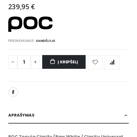
gallery
239,95 €
PRIEINAMUMAS:
SANDĖLYJE
Į KREPŠELĮ
APRAŠYMAS
POC Zonula Clarity (Raw White / Clarity Universal