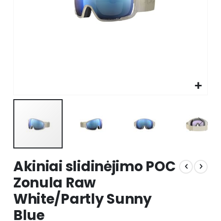
Skip
Akiniai slidinėjimo POC
to
the
Zonula Raw
beginning
White/Partly Sunny
of
the
Blue
images