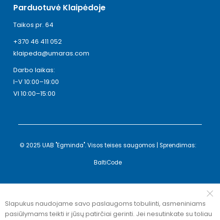
Parduotuvė Klaipėdoje
Taikos pr. 64
+370 46 411 052
klaipeda@umaras.com
Darbo laikas:
I-V 10:00–19:00
VI 10:00–15:00
© 2025 UAB "Egminda". Visos teisės saugomos | Sprendimas:
BaltiCode
Slapukus naudojame savo paslaugoms tobulinti, asmeniniams
pasiūlymams teikti ir jūsų patirčiai gerinti. Jei nesutinkate su toliau