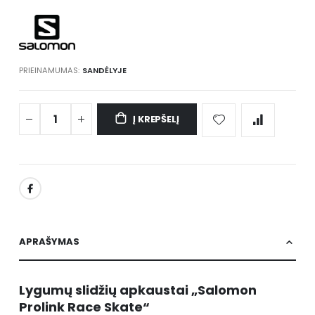
gallery
PRIEINAMUMAS:
SANDĖLYJE
Į KREPŠELĮ
APRAŠYMAS
Lygumų slidžių apkaustai „Salomon
Prolink Race Skate“