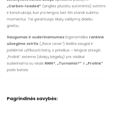
„Carbon-loaded“
(anglies pluoštu sutvirtinta) svirtimi
ir konstrukcija, kuri yra lengva, bet itin standi sukimo
momentui. Tai garantuoja tikslų valdymą dideliu
greičiu.
Saugumas ir suderinamumas
Ergonomiška
rankinė
užsegimo svirtis
(„Race Lever“) leidžia saugiai ir
patikimai užfiksuoti batą, o prireikus – lengvai atsegti.
„Prolink“ sistema (dviejų bėgelių) yra visiškai
suderinama su visais
NNN®
,
„Turnamic®“
ir
„Prolink“
pado batais.
Pagrindinės savybės: