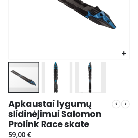
Skip
Apkaustai lygumų
to
the
slidinėjimui Salomon
beginning
Prolink Race skate
of
the
59,00 €
images