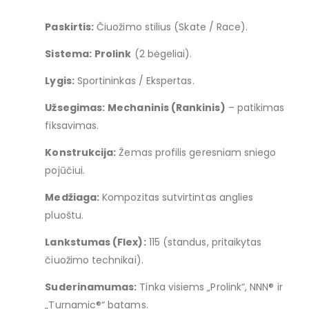
Paskirtis:
Čiuožimo stilius (Skate / Race).
Sistema:
Prolink
(2 bėgeliai).
Lygis:
Sportininkas / Ekspertas.
Užsegimas:
Mechaninis (Rankinis)
– patikimas
fiksavimas.
Konstrukcija:
Žemas profilis geresniam sniego
pojūčiui.
Medžiaga:
Kompozitas sutvirtintas anglies
pluoštu.
Lankstumas (Flex):
115 (standus, pritaikytas
čiuožimo technikai).
Suderinamumas:
Tinka visiems „Prolink“, NNN® ir
„Turnamic®“ batams.