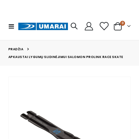
prekės
0
Toggle
Cart
Nav
PRADŽIA
APKAUSTAI LYGUMŲ SLIDINĖJIMUI SALOMON PROLINK RACE SKATE
Skip
to
the
end
of
the
images
gallery