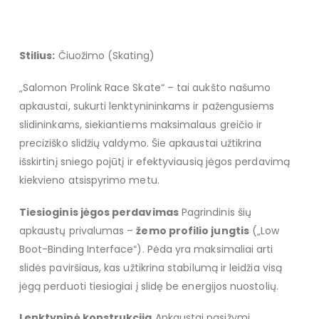
Stilius:
Čiuožimo (Skating)
„Salomon Prolink Race Skate“ – tai aukšto našumo
apkaustai, sukurti lenktynininkams ir pažengusiems
slidininkams, siekiantiems maksimalaus greičio ir
preciziško slidžių valdymo. Šie apkaustai užtikrina
išskirtinį sniego pojūtį ir efektyviausią jėgos perdavimą
kiekvieno atsispyrimo metu.
Tiesioginis jėgos perdavimas
Pagrindinis šių
apkaustų privalumas –
žemo profilio jungtis
(„Low
Boot-Binding Interface“). Pėda yra maksimaliai arti
slidės paviršiaus, kas užtikrina stabilumą ir leidžia visą
jėgą perduoti tiesiogiai į slidę be energijos nuostolių.
Lenktyninė konstrukcija
Apkaustai pasižymi