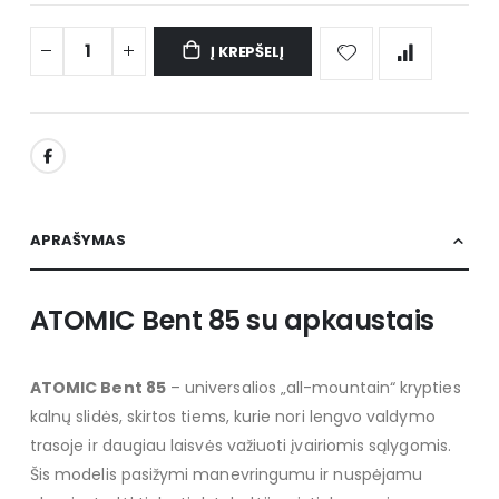
Į KREPŠELĮ
APRAŠYMAS
ATOMIC Bent 85 su apkaustais
ATOMIC Bent 85
– universalios „all-mountain“ krypties
kalnų slidės, skirtos tiems, kurie nori lengvo valdymo
trasoje ir daugiau laisvės važiuoti įvairiomis sąlygomis.
Šis modelis pasižymi manevringumu ir nuspėjamu