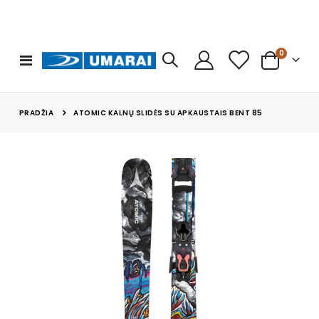
prekės
0
Toggle
Cart
Nav
PRADŽIA
ATOMIC KALNŲ SLIDĖS SU APKAUSTAIS BENT 85
Skip
to
the
end
of
the
images
gallery