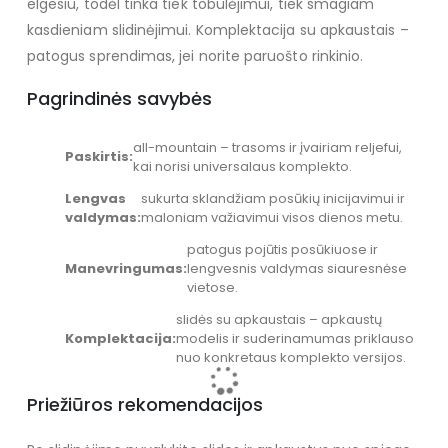
elgesiu, todėl tinka tiek tobulėjimui, tiek smagiam
kasdieniam slidinėjimui. Komplektacija su apkaustais –
patogus sprendimas, jei norite paruošto rinkinio.
Pagrindinės savybės
all-mountain – trasoms ir įvairiam reljefui,
Paskirtis:
kai norisi universalaus komplekto.
Lengvas
sukurta sklandžiam posūkių inicijavimui ir
valdymas:
maloniam važiavimui visos dienos metu.
patogus pojūtis posūkiuose ir
Manevringumas:
lengvesnis valdymas siauresnėse
vietose.
slidės su apkaustais – apkaustų
Komplektacija:
modelis ir suderinamumas priklauso
nuo konkretaus komplekto versijos.
Priežiūros rekomendacijos