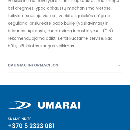
Po slidinėjimo nuvalykite slides ir apkaustus nuo sniego
bei drėgmės, ypač apkaustų mechanizmo vietose.
Laikykite sausoje vietoje, venkite ilgalaikės drėgmės.
Reguliariai prižiūrėkite pado būklę (vaškavimas) ir
briaunas. Apkaustų montavimą ir nustatymus (DIN)
rekomenduojama atlikti sertifikuotame servise, kad
būtų užtikrintas saugus veikimas.
DAUGIAU INFORMACIJOS
SKAMBINKITE
+370 5 2323 081