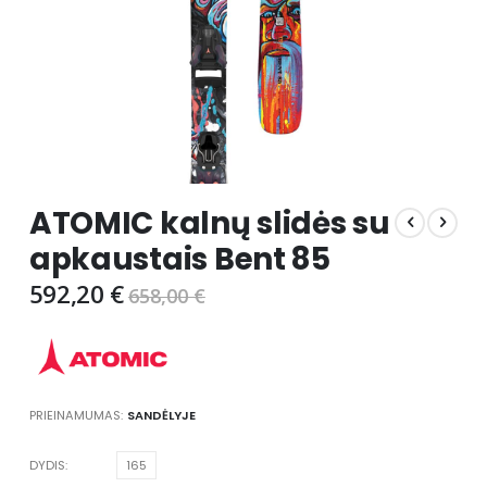
Skip
ATOMIC kalnų slidės su
to
the
apkaustais Bent 85
beginning
of
592,20 €
658,00 €
the
images
gallery
PRIEINAMUMAS:
SANDĖLYJE
DYDIS
165