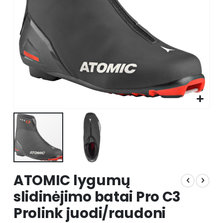
Skip
ATOMIC lygumų
to
the
slidinėjimo batai Pro C3
beginning
Prolink juodi/raudoni
of
the