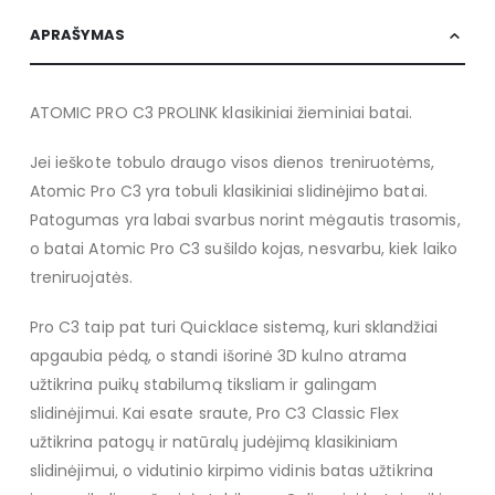
APRAŠYMAS
ATOMIC PRO C3 PROLINK klasikiniai žieminiai batai.
Jei ieškote tobulo draugo visos dienos treniruotėms,
Atomic Pro C3 yra tobuli klasikiniai slidinėjimo batai.
Patogumas yra labai svarbus norint mėgautis trasomis,
o batai Atomic Pro C3 sušildo kojas, nesvarbu, kiek laiko
treniruojatės.
Pro C3 taip pat turi Quicklace sistemą, kuri sklandžiai
apgaubia pėdą, o standi išorinė 3D kulno atrama
užtikrina puikų stabilumą tiksliam ir galingam
slidinėjimui. Kai esate sraute, Pro C3 Classic Flex
užtikrina patogų ir natūralų judėjimą klasikiniam
slidinėjimui, o vidutinio kirpimo vidinis batas užtikrina