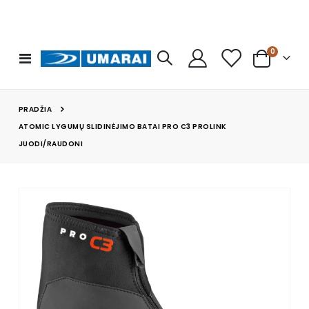
prekės
0
Toggle
Cart
Nav
PRADŽIA
ATOMIC LYGUMŲ SLIDINĖJIMO BATAI PRO C3 PROLINK
JUODI/RAUDONI
Skip
to
the
end
of
the
images
gallery