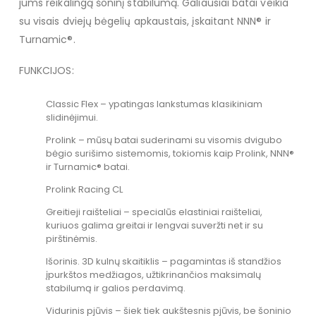
jums reikalingą šoninį stabilumą. Galiausiai batai veikia
su visais dviejų bėgelių apkaustais, įskaitant NNN® ir
Turnamic®.
FUNKCIJOS:
Classic Flex – ypatingas lankstumas klasikiniam
slidinėjimui.
Prolink – mūsų batai suderinami su visomis dvigubo
bėgio surišimo sistemomis, tokiomis kaip Prolink, NNN®
ir Turnamic® batai.
Prolink Racing CL
Greitieji raišteliai – specialūs elastiniai raišteliai,
kuriuos galima greitai ir lengvai suveržti net ir su
pirštinėmis.
Išorinis. 3D kulnų skaitiklis – pagamintas iš standžios
įpurkštos medžiagos, užtikrinančios maksimalų
stabilumą ir galios perdavimą.
Vidurinis pjūvis – šiek tiek aukštesnis pjūvis, be šoninio