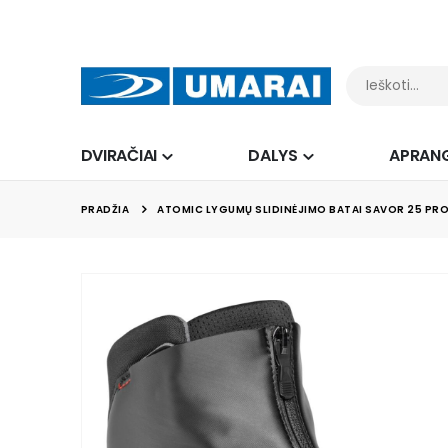
DVIRAČIAI
DALYS
APRAN
PRADŽIA
ATOMIC LYGUMŲ SLIDINĖJIMO BATAI SAVOR 25 PRO
Skip
to
the
end
of
the
images