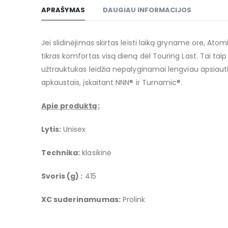
to
APRAŠYMAS
DAUGIAU INFORMACIJOS
the
beginning
of
Jei slidinėjimas skirtas leisti laiką gryname ore, Atom
the
tikras komfortas visą dieną dėl Touring Last. Tai taip 
images
užtrauktukas leidžia nepalyginamai lengviau apsiauti. G
gallery
apkaustais, įskaitant NNN® ir Turnamic®.
Apie produktą:
Lytis:
Unisex
Technika:
klasikinė
Svoris (g) :
415
XC suderinamumas:
Prolink