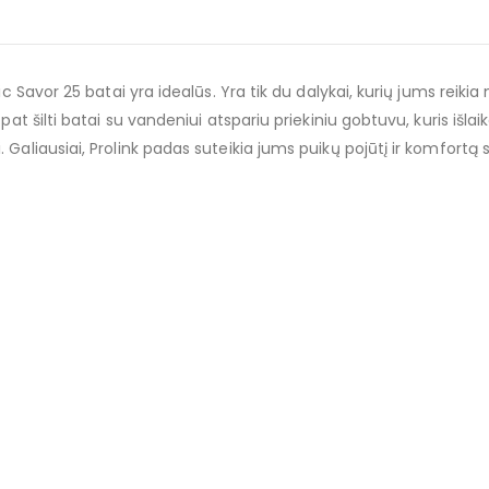
ic Savor 25 batai yra idealūs. Yra tik du dalykai, kurių jums reikia
pat šilti batai su vandeniui atspariu priekiniu gobtuvu, kuris išlai
aliausiai, Prolink padas suteikia jums puikų pojūtį ir komfortą sli