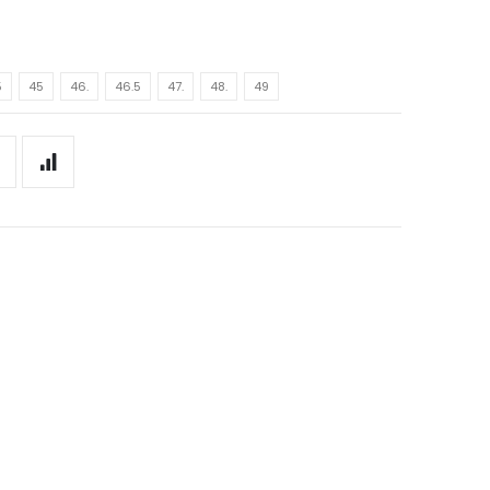
5
45
46.
46.5
47.
48.
49