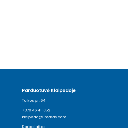
Parduotuvė Klaipėdoje
Taikos pr. 64
+370 46 411 052
klaipeda@umaras.com
Darbo laikas: