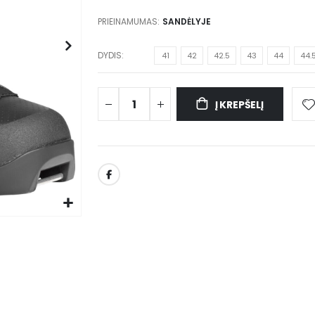
PRIEINAMUMAS:
SANDĖLYJE
DYDIS
41
42
42.5
43
44
44.
Į KREPŠELĮ