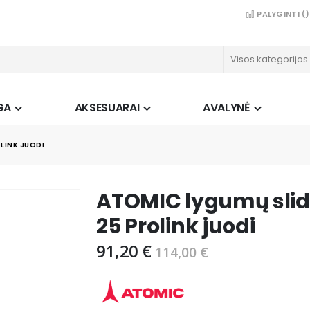
PALYGINTI (
)
GA
AKSESUARAI
AVALYNĖ
LINK JUODI
ATOMIC lygumų slid
25 Prolink juodi
91,20 €
114,00 €