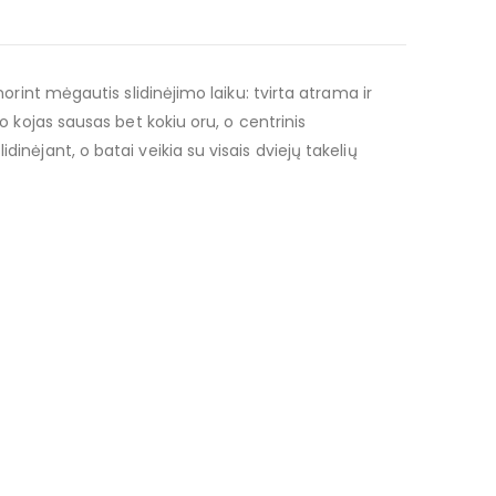
 norint mėgautis slidinėjimo laiku: tvirta atrama ir
ko kojas sausas bet kokiu oru, o centrinis
dinėjant, o batai veikia su visais dviejų takelių