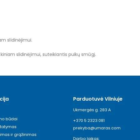
m slidinėjimui.
kiniam slidinėjimui, suteikiantis puikų smūgį.
cija
Parduotuvė Vilniuje
Ukmergės g. 283 A
ymo būdai
+370 5 2323 081
statymas
prekyba@umaras.com
timas ir grąžinimas
Darbo laikas: