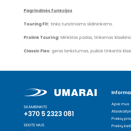
Pagrindinės funkcijos
Touring Fit:
tinka turistiniams slidininkams.
Prolink Touring:
Minkštas padas, tinkamas klasikinia
Classic Flex:
geras lankstumas, puikiai tinkantis klasi
Informa
Apie mus
SKAMBINKITE
Atsiskait
+370 5 2323 081
Prekių pri
SEKITE MUS
Prekių kei