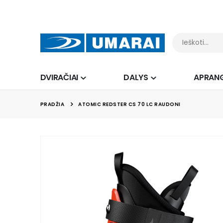
DVIRAČIAI
DALYS
APRAN
PRADŽIA
ATOMIC REDSTER CS 70 LC RAUDONI
Skip
to
the
end
of
the
images