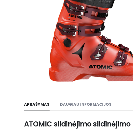
gallery
Skip
to
APRAŠYMAS
DAUGIAU INFORMACIJOS
the
beginning
of
ATOMIC slidinėjimo slidinėjimo
the