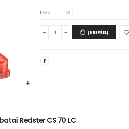
DYDIS
36
Į KREPŠELĮ
 batai Redster CS 70 LC