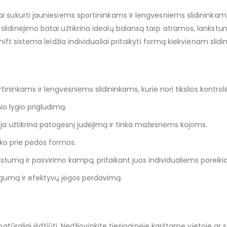
 sukurti jauniesiems sportininkams ir lengvesniems slidininkams, 
lidinėjimo batai užtikrina idealų balansą tarp atramos, lankstumo
ift sistema leidžia individualiai pritaikyti formą kiekvienam slidin
ininkams ir lengvesniems slidininkams, kurie nori tikslios kontrol
io lygio prigludimą.
a užtikrina patogesnį judėjimą ir tinka mažesnėms kojoms.
taiko prie pėdos formos.
ankstumą ir pasvirimo kampą, pritaikant juos individualiems poreiki
ngumą ir efektyvų jėgos perdavimą.
natūraliai išdžiūti. Nedžiovinkite tiesioginėje karštame vietoje ar 