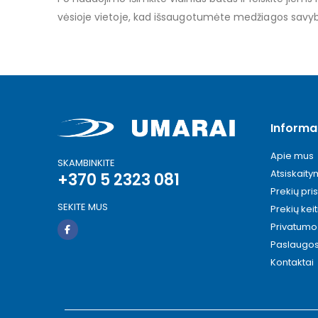
vėsioje vietoje, kad išsaugotumėte medžiagos savyb
Informa
Apie mus
SKAMBINKITE
Atsiskait
+370 5 2323 081
Prekių pri
SEKITE MUS
Prekių kei
Privatumo 
Paslaugo
Kontaktai