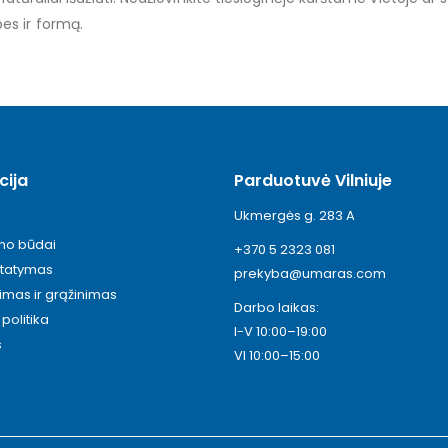
es ir formą.
cija
Parduotuvė Vilniuje
Ukmergės g. 283 A
ymo būdai
+370 5 2323 081
statymas
prekyba@umaras.com
timas ir grąžinimas
Darbo laikas:
politika
I-V 10:00–19:00
s
VI 10:00–15:00