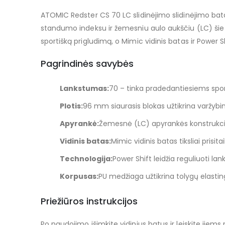
images
ATOMIC Redster CS 70 LC slidinėjimo slidinėjimo batai
gallery
standumo indeksu ir žemesniu aulo aukščiu (LC) šie s
sportišką prigludimą, o Mimic vidinis batas ir Power Sh
Pagrindinės savybės
Lankstumas:
70 – tinka pradedantiesiems sport
Plotis:
96 mm siaurasis blokas užtikrina varžybin
Apyrankė:
Žemesnė (LC) apyrankės konstrukcij
Vidinis batas:
Mimic vidinis batas tiksliai prisi
Technologija:
Power Shift leidžia reguliuoti l
Korpusas:
PU medžiaga užtikrina tolygų elasti
Priežiūros instrukcijos
Po naudojimo išimkite vidinius batus ir leiskite jiems 