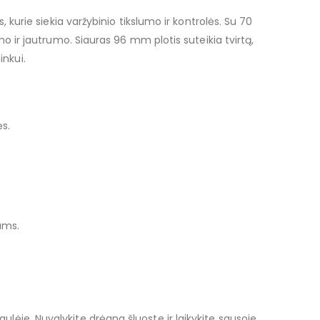
kurie siekia varžybinio tikslumo ir kontrolės. Su 70
 ir jautrumo. Siauras 96 mm plotis suteikia tvirtą,
inkui.
ės.
ams.
saulėje. Nuvalykite drėgna šluoste ir laikykite sausoje,