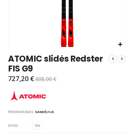
Skip
ATOMIC slidės Redster
to
the
FIS G9
beginning
of
727,20 €
808,00 €
the
images
gallery
PRIEINAMUMAS:
SANDĖLYJE
DYDIS
186