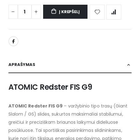
Į KREPŠELĮ
APRAŠYMAS
ATOMIC Redster FIS G9
ATOMIC Redster FIS G9
– varžybinio tipo trasų (Giant
Slalom / GS) slidės, sukurtos maksimaliai stabilumui,
greičiui ir preciziškam briaunos laikymui dideliuose
posūkiuose. Tai sportiškas pasirinkimas slidininkams,
kurie nori itin tikslaus energijos perdavimo, patikimo