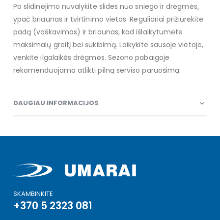
Po slidinėjimo nuvalykite slides nuo sniego ir drėgmės,
ypač briaunas ir tvirtinimo vietas. Reguliariai prižiūrėkite
padą (vaškavimas) ir briaunas, kad išlaikytumėte
maksimalų greitį bei sukibimą. Laikykite sausoje vietoje,
venkite ilgalaikės drėgmės. Sezono pabaigoje
rekomenduojama atlikti pilną serviso paruošimą.
DAUGIAU INFORMACIJOS
SKAMBINKITE
+370 5 2323 081