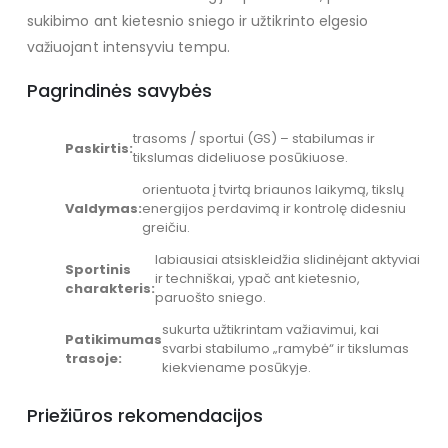
sukibimo ant kietesnio sniego ir užtikrinto elgesio
važiuojant intensyviu tempu.
Pagrindinės savybės
trasoms / sportui (GS) – stabilumas ir
Paskirtis:
tikslumas dideliuose posūkiuose.
orientuota į tvirtą briaunos laikymą, tikslų
Valdymas:
energijos perdavimą ir kontrolę didesniu
greičiu.
labiausiai atsiskleidžia slidinėjant aktyviai
Sportinis
ir techniškai, ypač ant kietesnio,
charakteris:
paruošto sniego.
sukurta užtikrintam važiavimui, kai
Patikimumas
svarbi stabilumo „ramybė“ ir tikslumas
trasoje:
kiekviename posūkyje.
Priežiūros rekomendacijos