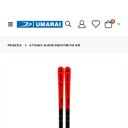
prekės
0
Toggle
Cart
Nav
PRADŽIA
ATOMIC SLIDĖS REDSTER FIS G9
Skip
to
the
end
of
the
images
gallery