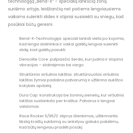
technologiją „Bend-X“ – specialią lanksčią zoną
surišimo srityje, leidžiančią net patiems lengviausiems
vaikams sulenkti slides ir stipriai susisiekti su sniegu, kad
posūkiai būtų geresni.
Bend-X-Technologija: speciali lanksti vieta po kojomis,
kad lengvi slidininkai ir vaikai galėtų lengvai sulenkti
slidę, kad galėtų pasukti.
Densolite Core: putplasčio šerdis, kuri judina ir slopina
vibracijas – slidinėjimas be vargo.
Struktūrinis viršutinis lakštas: struktūrizuotas viršutinis
lakštas žymiai padidina patvarumą ir užtikrina aukštos
kokybės apdailą.
Dura Cap: konstrukcija be šoninių sienelių, kur viršutinis
lakštas susilanksto per kraštus. Patvarus ir lengvai
valdomas.
Race Rocker 5/95/0: stiprus išlenkimas, užtikrinantis
tikslią kraštų sukibimą su ankstyvu galiuko pakėlimu,
kad būtų lengviau pradėti posūkį.