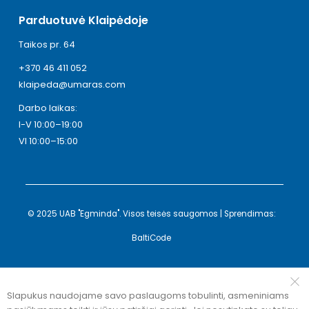
Parduotuvė Klaipėdoje
Taikos pr. 64
+370 46 411 052
klaipeda@umaras.com
Darbo laikas:
I-V 10:00–19:00
VI 10:00–15:00
© 2025 UAB "Egminda". Visos teisės saugomos | Sprendimas:
BaltiCode
Slapukus naudojame savo paslaugoms tobulinti, asmeniniams