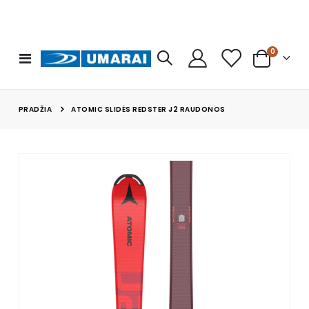
prekės
0
Toggle
Cart
Nav
PRADŽIA
ATOMIC SLIDĖS REDSTER J2 RAUDONOS
Skip
to
the
end
of
the
images
gallery