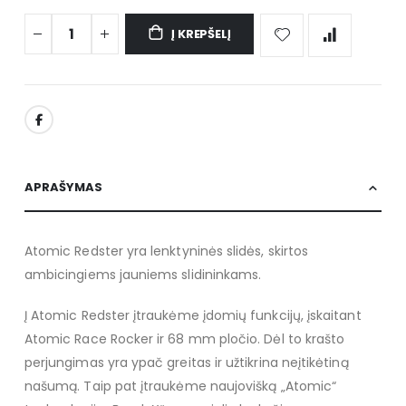
Į KREPŠELĮ
APRAŠYMAS
Atomic Redster yra lenktyninės slidės, skirtos
ambicingiems jauniems slidininkams.
Į Atomic Redster įtraukėme įdomių funkcijų, įskaitant
Atomic Race Rocker ir 68 mm pločio. Dėl to krašto
perjungimas yra ypač greitas ir užtikrina neįtikėtiną
našumą. Taip pat įtraukėme naujovišką „Atomic“