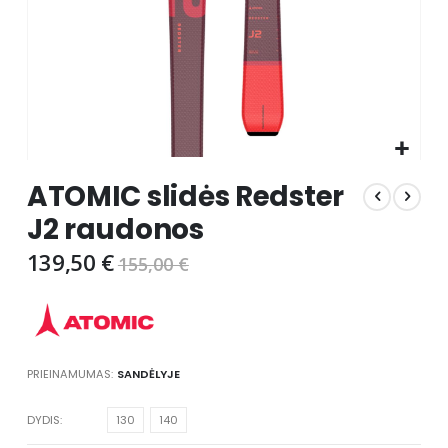
Skip
ATOMIC slidės Redster
to
the
J2 raudonos
beginning
of
139,50 €
155,00 €
the
images
gallery
PRIEINAMUMAS:
SANDĖLYJE
DYDIS
130
140