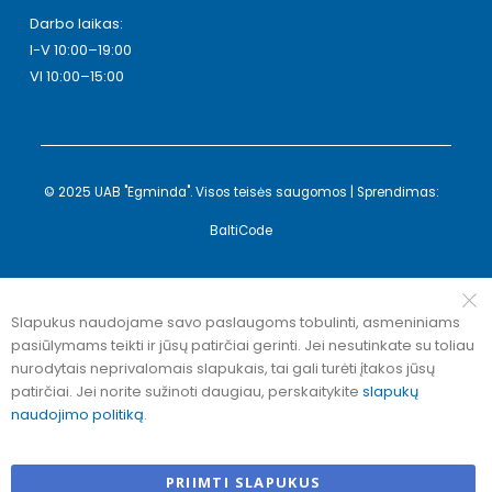
Darbo laikas:
I-V 10:00–19:00
VI 10:00–15:00
© 2025 UAB "Egminda". Visos teisės saugomos | Sprendimas:
BaltiCode
Slapukus naudojame savo paslaugoms tobulinti, asmeniniams
pasiūlymams teikti ir jūsų patirčiai gerinti. Jei nesutinkate su toliau
nurodytais neprivalomais slapukais, tai gali turėti įtakos jūsų
patirčiai. Jei norite sužinoti daugiau, perskaitykite
slapukų
naudojimo politiką
.
PRIIMTI SLAPUKUS