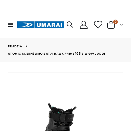
prekės
0
Toggle
Cart
Nav
PRADŽIA
ATOMIC SLIDINĖJIMO BATAI HAWX PRIME 105 S W GW JUODI
Skip
to
the
end
of
the
images
gallery