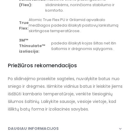
(Flex):
slidininkėms, norinčioms stabilumo ir
komforto.
Atomic True Flex PU ir Grilamid apvalkalo
True
medžiagos padeda išlaikyti pastovų lankstumą
Flex:
skirtingose temperatūrose.
3M™
padeda išlaikyti kojas šiltas net itin
Thinsulate™
šaltomis ir drėgnomis sąlygomis.
izoliacija:
Priežiūros rekomendacijos
Po slidinėjimo prasekite sagteles, nuvalykite batus nuo
sniego ir drėgmės. Išimkite vidinius batus ir leiskite jiems
išdžiūti kambario temperatūroje, venkite tiesioginių
šilumos šaltinių. Laikykite sausoje, vėsioje vietoje, kad
išliktų batų forma ir izoliacinės savybės.
DAUGIAU INFORMACIJOS