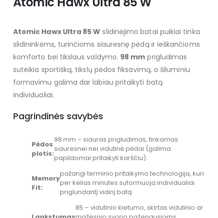
Atomic Hawx Ultra 85 W
Atomic Hawx Ultra 85 W
slidinėjimo batai puikiai tinka
slidininkėms, turinčioms siauresnę pėdą ir ieškančioms
komforto bei tikslaus valdymo.
98 mm
prigludimas
suteikia sportišką, tikslų pėdos fiksavimą, o šiluminiu
formavimu galima dar labiau pritaikyti batą
individualiai.
Pagrindinės savybės
98 mm – siauras prigludimas, tinkamas
Pėdos
siauresnei nei vidutinė pėdai (galima
plotis:
papildomai pritaikyti karščiu).
pažangi terminio pritaikymo technologija, kuri
Memory
per kelias minutes suformuoja individualiai
Fit:
priglundantį vidinį batą.
85 – vidutinio kietumo, skirtas vidutinio ar
Lankstumas
mažesnio svorio pažengusioms