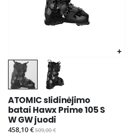
Skip
ATOMIC slidinėjimo
to
the
batai Hawx Prime 105 S
beginning
W GW juodi
of
the
458,10 €
509,00 €
images