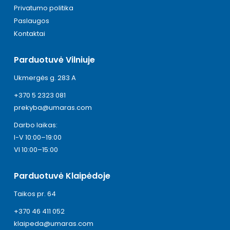
Privatumo politika
Paslaugos
Kontaktai
Parduotuvė Vilniuje
Ukmergės g. 283 A
+370 5 2323 081
prekyba@umaras.com
Darbo laikas:
I-V 10:00–19:00
VI 10:00–15:00
Parduotuvė Klaipėdoje
Taikos pr. 64
+370 46 411 052
klaipeda@umaras.com