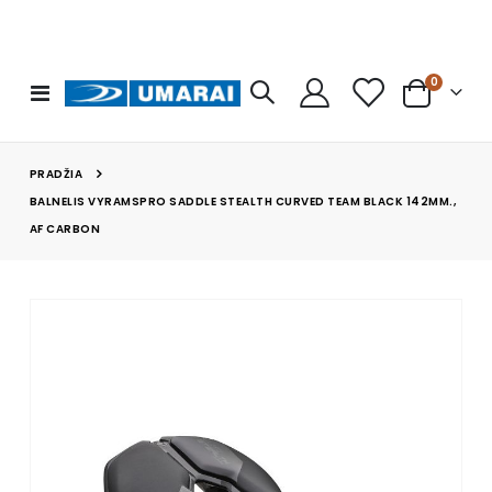
prekės
0
Toggle
Cart
Nav
PRADŽIA
BALNELIS VYRAMSPRO SADDLE STEALTH CURVED TEAM BLACK 142MM.,
AF CARBON
Skip
to
the
end
of
the
images
gallery