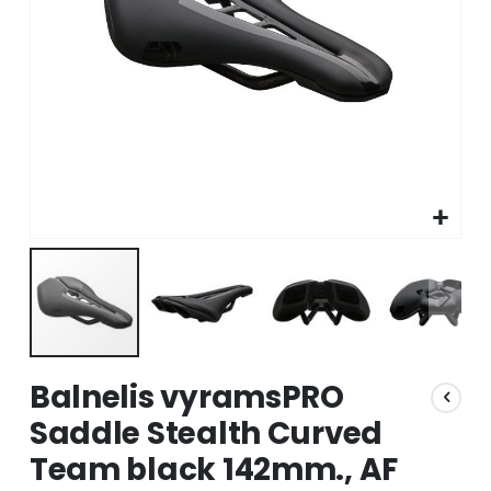
Skip
Balnelis vyramsPRO
to
the
Saddle Stealth Curved
beginning
Team black 142mm., AF
of
the