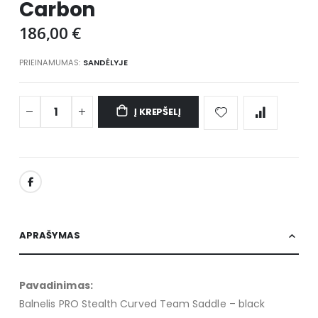
Carbon
images
gallery
186,00 €
PRIEINAMUMAS:
SANDĖLYJE
Į KREPŠELĮ
APRAŠYMAS
Pavadinimas:
Balnelis PRO Stealth Curved Team Saddle – black