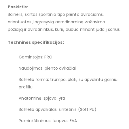
Paskirtis:
Balnelis, skirtas sportinio tipo plento dviračiams,
orientuotas į agresyvią aerodinaminę važiavimo
poziciją ir dviratininkus, kurių dubuo minant juda į šonus.
Techninės specifikacijos:
Gamintojas: PRO
Naudojimas: plento dviračiai
Balnelio forma: trumpa, plati, su apvalintu galiniu
profiliu
Anatominė išpjova: yra
Balnelio apvalkalas: sintetinis (Soft PU)
Paminkštinimas: lengvas EVA