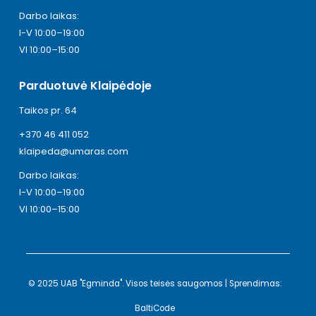
Darbo laikas:
I-V 10:00–19:00
VI 10:00–15:00
Parduotuvė Klaipėdoje
Taikos pr. 64
+370 46 411 052
klaipeda@umaras.com
Darbo laikas:
I-V 10:00–19:00
VI 10:00–15:00
© 2025 UAB "Egminda". Visos teisės saugomos | Sprendimas:
BaltiCode