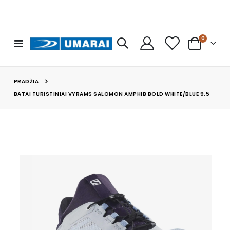
prekės
0
Toggle
Cart
Nav
PRADŽIA
BATAI TURISTINIAI VYRAMS SALOMON AMPHIB BOLD WHITE/BLUE 9.5
Skip
to
the
end
of
the
images
gallery