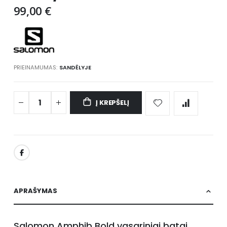
gallery
99,00 €
PRIEINAMUMAS:
SANDĖLYJE
Į KREPŠELĮ
APRAŠYMAS
Salomon Amphib Bold vasariniai batai