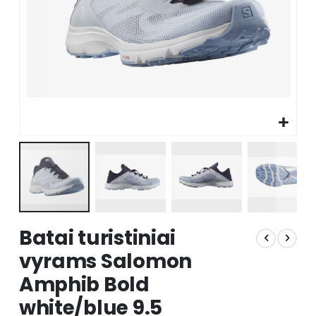
Skip
Batai turistiniai
to
the
vyrams Salomon
beginning
Amphib Bold
of
the
white/blue 9.5
images