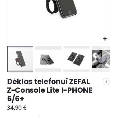
Skip
Dėklas telefonui ZEFAL
to
the
Z-Console Lite I-PHONE
beginning
6/6+
of
the
34,90 €
images
gallery