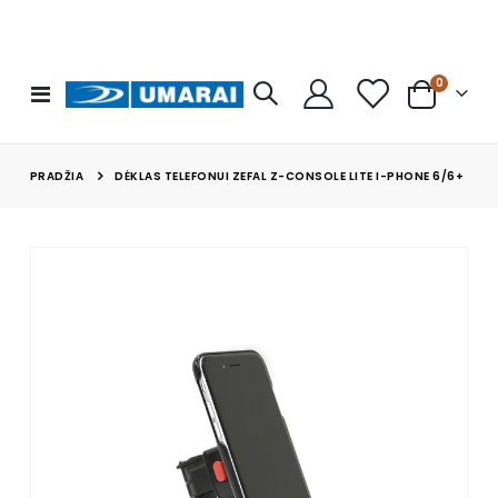
prekės
0
Toggle
Cart
Nav
PRADŽIA
DĖKLAS TELEFONUI ZEFAL Z-CONSOLE LITE I-PHONE 6/6+
Skip
to
the
end
of
the
images
gallery