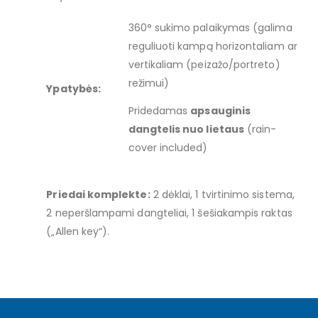
360° sukimo palaikymas (galima
reguliuoti kampą horizontaliam ar
vertikaliam (peizažo/portreto)
režimui)
Ypatybės:
Pridedamas
apsauginis
dangtelis nuo lietaus
(rain-
cover included)
Priedai komplekte:
2 dėklai, 1 tvirtinimo sistema,
2 neperšlampami dangteliai, 1 šešiakampis raktas
(„Allen key“).