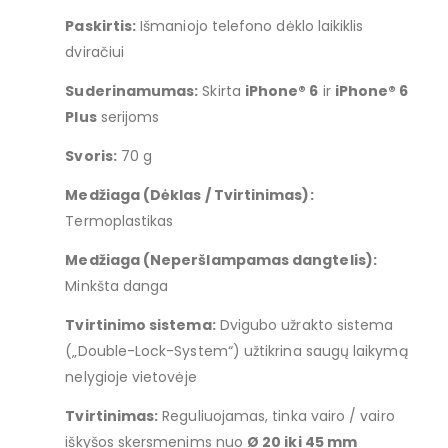
Paskirtis:
Išmaniojo telefono dėklo laikiklis
dviračiui
Suderinamumas:
Skirta
iPhone® 6
ir
iPhone® 6
Plus
serijoms
Svoris:
70 g
Medžiaga (Dėklas / Tvirtinimas):
Termoplastikas
Medžiaga (Neperšlampamas dangtelis):
Minkšta danga
Tvirtinimo sistema:
Dvigubo užrakto sistema
(„Double-Lock-System“) užtikrina saugų laikymą
nelygioje vietovėje
Tvirtinimas:
Reguliuojamas, tinka vairo / vairo
iškyšos skersmenims nuo
Ø 20 iki 45 mm