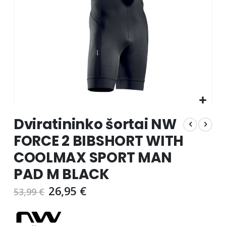
Skip
Dviratininko šortai NW
to
the
FORCE 2 BIBSHORT WITH
beginning
COOLMAX SPORT MAN
of
the
PAD M BLACK
images
gallery
26,95 €
53,99 €