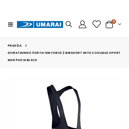
prekės
0
Toggle
Cart
Nav
PRADŽIA
DVIRATININKO ŠORTAI NW FORCE 2 BIBSHORT WITH COOLMAX SPORT
MAN PAD M BLACK
Skip
to
the
end
of
the
images
gallery