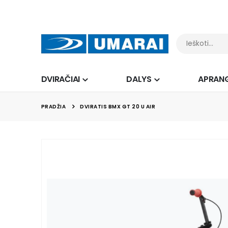
DVIRAČIAI
DALYS
APRAN
PRADŽIA
DVIRATIS BMX GT 20 U AIR
Skip
to
the
end
of
the
images