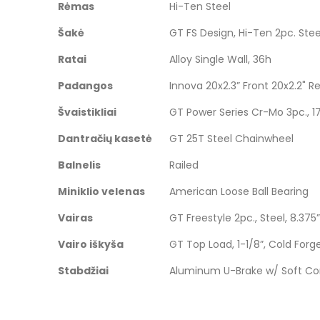
Rėmas
Hi-Ten Steel
images
gallery
Šakė
GT FS Design, Hi-Ten 2pc. Ste
Ratai
Alloy Single Wall, 36h
Padangos
Innova 20x2.3” Front 20x2.2" R
Švaistikliai
GT Power Series Cr-Mo 3pc.,
Dantračių kasetė
GT 25T Steel Chainwheel
Balnelis
Railed
Miniklio velenas
American Loose Ball Bearing
Vairas
GT Freestyle 2pc., Steel, 8.375”
Vairo iškyša
GT Top Load, 1-1/8”, Cold Fo
Stabdžiai
Aluminum U-Brake w/ Soft C