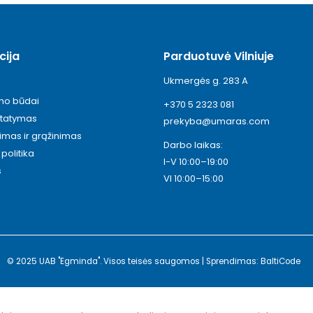
cija
Parduotuvė Vilniuje
Ukmergės g. 283 A
ymo būdai
+370 5 2323 081
statymas
prekyba@umaras.com
timas ir grąžinimas
Darbo laikas:
politika
I-V 10:00–19:00
s
VI 10:00–15:00
© 2025 UAB "Egminda". Visos teisės saugomos | Sprendimas: BaltiCode