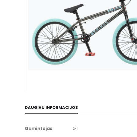
gallery
Skip
to
DAUGIAU INFORMACIJOS
the
beginning
of
Daugiau
Gamintojas
GT
the
informacijos