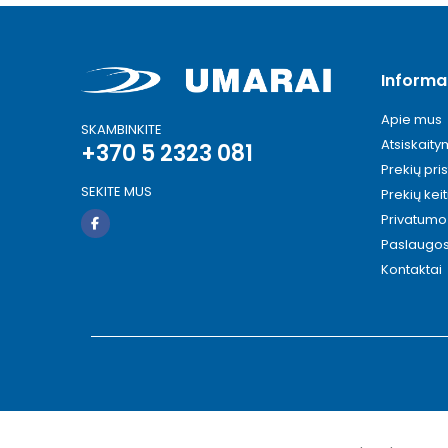
Informa
Apie mus
SKAMBINKITE
Atsiskait
+370 5 2323 081
Prekių pri
SEKITE MUS
Prekių kei
Privatumo 
Paslaugo
Kontaktai