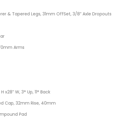
erer & Tapered Legs, 31mm OffSet, 3/8” Axle Dropouts
ear
 170mm Arms
 H x28” W, 3° Up, 11° Back
rged Cap, 32mm Rise, 40mm
ompound Pad