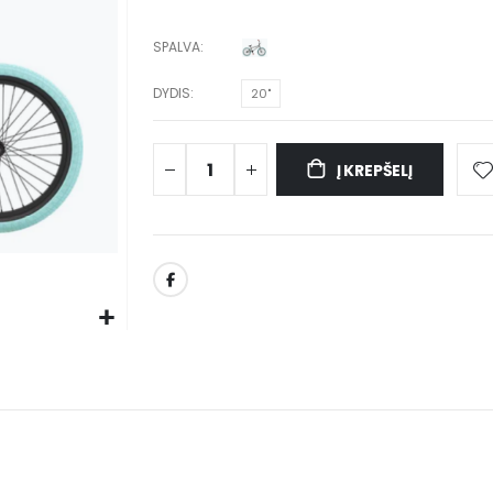
SPALVA
DYDIS
20"
Į KREPŠELĮ