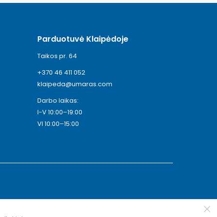
Parduotuvė Klaipėdoje
Taikos pr. 64
+370 46 411 052
klaipeda@umaras.com
Darbo laikas:
I-V 10:00–19:00
VI 10:00–15:00