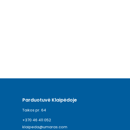
Parduotuvė Klaipėdoje
Taikos pr. 64
+370 46 411 052
klaipeda@umaras.com