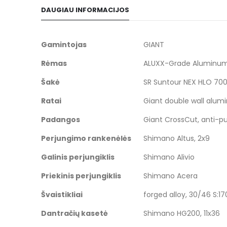
to
DAUGIAU INFORMACIJOS
the
beginning
of
Daugiau
Gamintojas
GIANT
the
informacijos
Rėmas
ALUXX-Grade Aluminum,
images
gallery
Šakė
SR Suntour NEX HLO 7
Ratai
Giant double wall alu
Padangos
Giant CrossCut, anti-p
Perjungimo rankenėlės
Shimano Altus, 2x9
Galinis perjungiklis
Shimano Alivio
Priekinis perjungiklis
Shimano Acera
Švaistikliai
forged alloy, 30/46 S
Dantračių kasetė
Shimano HG200, 11x36