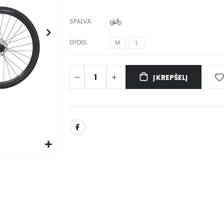
SPALVA
DYDIS
M
L
Į KREPŠELĮ