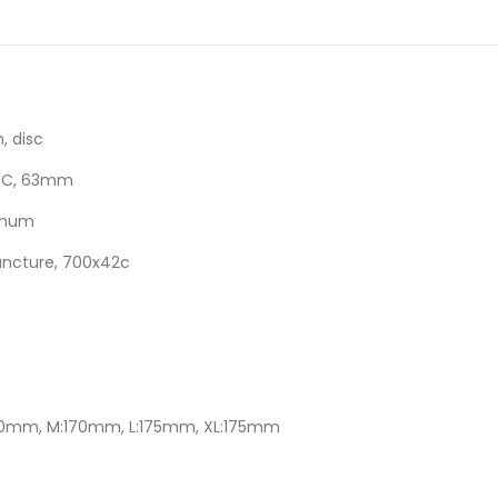
 disc
00C, 63mm
minum
uncture, 700x42c
:170mm, M:170mm, L:175mm, XL:175mm