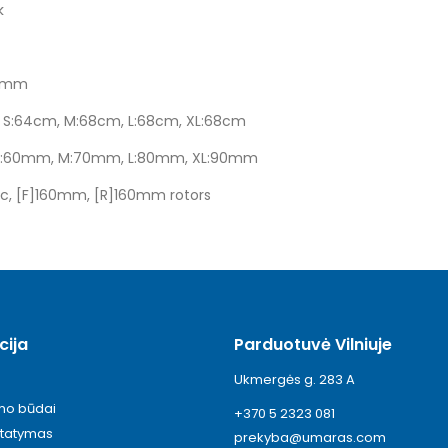
k
50mm
m S:64cm, M:68cm, L:68cm, XL:68cm
e S:60mm, M:70mm, L:80mm, XL:90mm
ic, [F]160mm, [R]160mm rotors
cija
Parduotuvė Vilniuje
Ukmergės g. 283 A
ymo būdai
+370 5 2323 081
statymas
prekyba@umaras.com