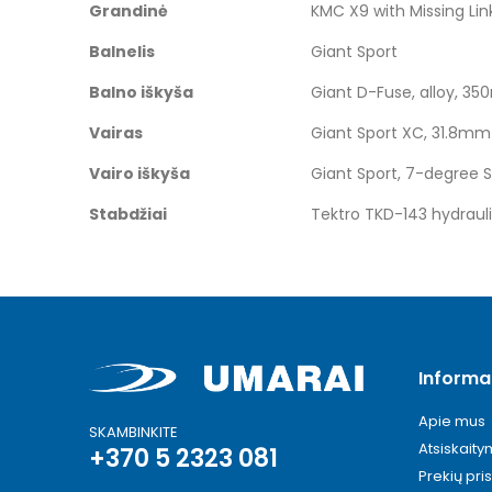
Grandinė
KMC X9 with Missing Lin
Balnelis
Giant Sport
Balno iškyša
Giant D-Fuse, alloy, 3
Vairas
Giant Sport XC, 31.8m
Vairo iškyša
Giant Sport, 7-degre
Stabdžiai
Tektro TKD-143 hydraul
Informa
Apie mus
SKAMBINKITE
Atsiskait
+370 5 2323 081
Prekių pri