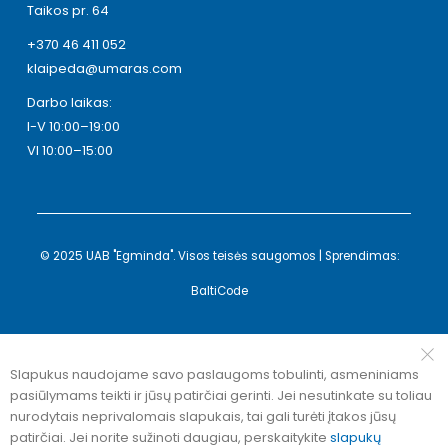
Taikos pr. 64
+370 46 411 052
klaipeda@umaras.com
Darbo laikas:
I-V 10:00–19:00
VI 10:00–15:00
© 2025 UAB "Egminda". Visos teisės saugomos | Sprendimas:
BaltiCode
Slapukus naudojame savo paslaugoms tobulinti, asmeniniams
pasiūlymams teikti ir jūsų patirčiai gerinti. Jei nesutinkate su toliau
nurodytais neprivalomais slapukais, tai gali turėti įtakos jūsų
patirčiai. Jei norite sužinoti daugiau, perskaitykite
slapukų