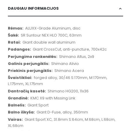
DAUGIAU INFORMACIJOS
Daugiau
ALUXX-Grade Aluminum, disc
informacijos
SR Suntour NEX HLO 700C, 63mm
Giant double wall aluminum
Giant CrossCut, anti-puncture, 700x42c
Shimano Altus, 2x9
Shimano Alivio
Shimano Acera
forged alloy, 30/46 S:170mm, M:170mm,
L:175mm, XL:175mm
Shimano HG200, 11x36
KMC X9 with Missing Link
Giant Sport
Giant D-Fuse, alloy, 350mm
Giant Sport XC, 31.8mm S:64cm, M:68cm, L:68cm,
XL:68cm