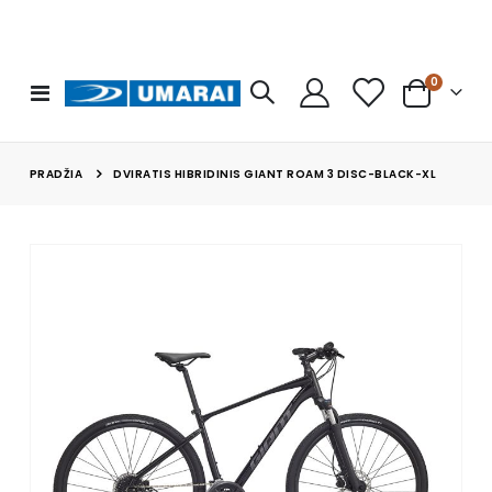
prekės
0
Toggle
Cart
Nav
PRADŽIA
DVIRATIS HIBRIDINIS GIANT ROAM 3 DISC-BLACK-XL
Skip
to
the
end
of
the
images
gallery