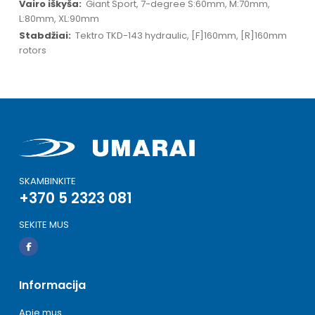
Giant Sport, 7-degree S:60mm, M:70mm,
L:80mm, XL:90mm
Tektro TKD-143 hydraulic, [F]160mm, [R]160mm
rotors
SKAMBINKITE
+370 5 2323 081
SEKITE MUS
Informacija
Apie mus