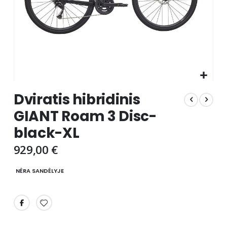
Skip
Dviratis hibridinis
to
the
GIANT Roam 3 Disc-
beginning
black-XL
of
the
929,00 €
images
gallery
NĖRA SANDĖLYJE