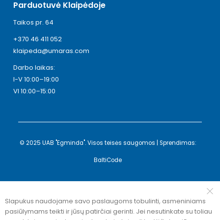
Parduotuvė Klaipėdoje
Taikos pr. 64
+370 46 411 052
klaipeda@umaras.com
Darbo laikas:
I-V 10:00–19:00
VI 10:00–15:00
© 2025 UAB "Egminda". Visos teisės saugomos | Sprendimas:
BaltiCode
Slapukus naudojame savo paslaugoms tobulinti, asmeniniams
pasiūlymams teikti ir jūsų patirčiai gerinti. Jei nesutinkate su toliau