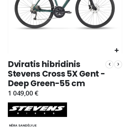
Skip
Dviratis hibridinis
to
the
Stevens Cross 5X Gent -
beginning
Deep Green-55 cm
of
the
1 049,00 €
images
gallery
NĖRA SANDĖLYJE