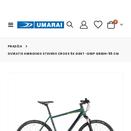
prekės
0
Toggle
Cart
Nav
PRADŽIA
DVIRATIS HIBRIDINIS STEVENS CROSS 5X GENT -DEEP GREEN-55 CM
Skip
to
the
end
of
the
images
gallery