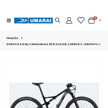
prekės
0
Toggle
Cart
Nav
PRADŽIA
DVIRATIS KALNŲ CANNONDALE 29 M SCALPEL CARBON 2 -GRAPHITE-L
Skip
to
the
end
of
the
images
gallery