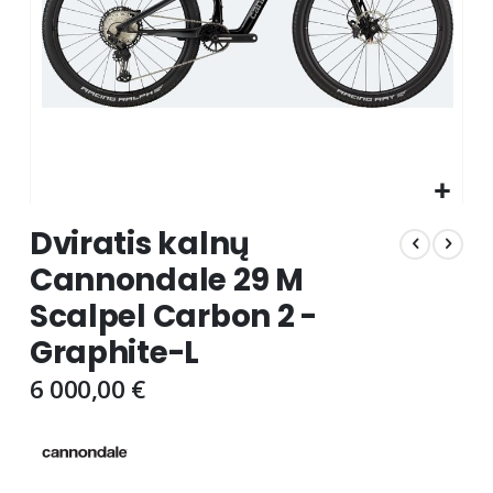
Skip
Dviratis kalnų
to
the
Cannondale 29 M
beginning
Scalpel Carbon 2 -
of
the
Graphite-L
images
gallery
6 000,00 €