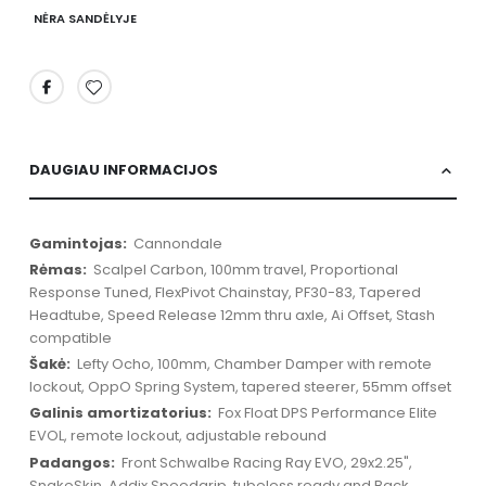
NĖRA SANDĖLYJE
DAUGIAU INFORMACIJOS
Daugiau
Cannondale
informacijos
Scalpel Carbon, 100mm travel, Proportional
Response Tuned, FlexPivot Chainstay, PF30-83, Tapered
Headtube, Speed Release 12mm thru axle, Ai Offset, Stash
compatible
Lefty Ocho, 100mm, Chamber Damper with remote
lockout, OppO Spring System, tapered steerer, 55mm offset
Fox Float DPS Performance Elite
EVOL, remote lockout, adjustable rebound
Front Schwalbe Racing Ray EVO, 29x2.25",
SnakeSkin, Addix Speedgrip, tubeless ready and Back