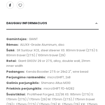
DAUGIAU INFORMACIJOS
Daugiau
GIANT
informacijos
ALUXX-Grade Aluminum, disc
SR Suntour XCE, steel steerer XS: 80mm travel (27.5) S:
80mm travel (27.5) / 100mm travel (29)
Giant GX03V 29 or 27.5, alloy, double wall, 21mm
inner width
Kenda Booster 27.5 or 29x2.2", wire bead
microSHIFT, 2x8
Shimano Altus M310
microSHIFT FD-M282
ProWheel Forged, 22/36 XS: 165mm (27.5) S:
170mm (27.5) / 170mm (29) M: 170mm (27.5) / 175mm travel
(29) L: 175mm (27.5) / 175mm (29) XL: 175mm (29) XXL: 175mm