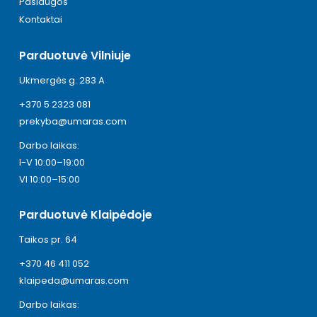
Paslaugos
Kontaktai
Parduotuvė Vilniuje
Ukmergės g. 283 A
+370 5 2323 081
prekyba@umaras.com
Darbo laikas:
I-V 10:00–19:00
VI 10:00–15:00
Parduotuvė Klaipėdoje
Taikos pr. 64
+370 46 411 052
klaipeda@umaras.com
Darbo laikas: