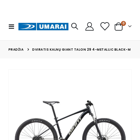
prekės
0
Toggle
Cart
Nav
PRADŽIA
DVIRATIS KALNŲ GIANT TALON 29 4-METALLIC BLACK-M
Skip
to
the
end
of
the
images
gallery