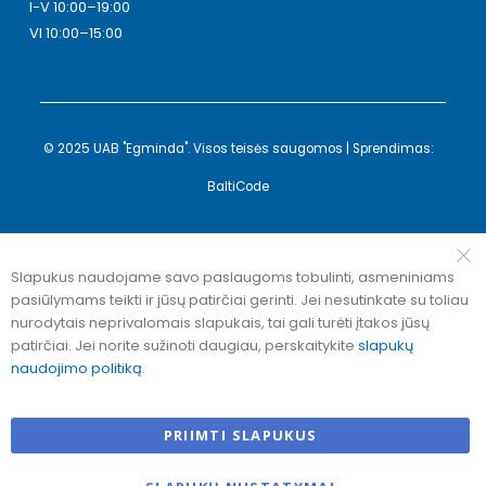
I-V 10:00–19:00
VI 10:00–15:00
© 2025 UAB "Egminda". Visos teisės saugomos | Sprendimas:
BaltiCode
Slapukus naudojame savo paslaugoms tobulinti, asmeniniams
pasiūlymams teikti ir jūsų patirčiai gerinti. Jei nesutinkate su toliau
nurodytais neprivalomais slapukais, tai gali turėti įtakos jūsų
patirčiai. Jei norite sužinoti daugiau, perskaitykite
slapukų
naudojimo politiką
.
PRIIMTI SLAPUKUS