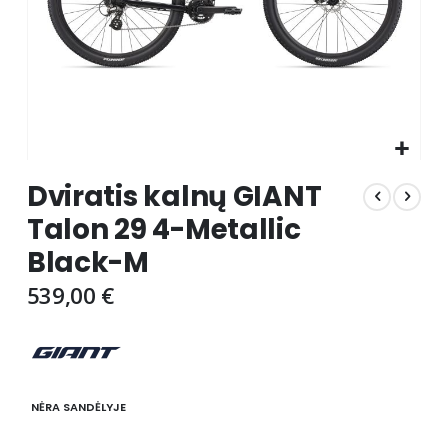
Skip
Dviratis kalnų GIANT
to
the
Talon 29 4-Metallic
beginning
Black-M
of
the
539,00 €
images
gallery
NĖRA SANDĖLYJE