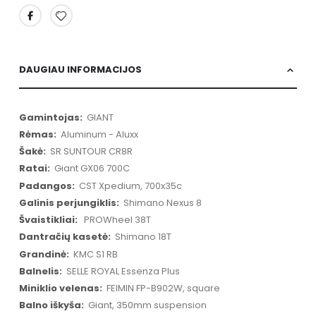
DAUGIAU INFORMACIJOS
Daugiau
GIANT
informacijos
Aluminum - Aluxx
SR SUNTOUR CR8R
Giant GX06 700C
CST Xpedium, 700x35c
Shimano Nexus 8
PROWheel 38T
Shimano 18T
KMC S1 ​​RB
SELLE ROYAL Essenza Plus
FEIMIN FP-B902W, square
Giant, 350mm suspension