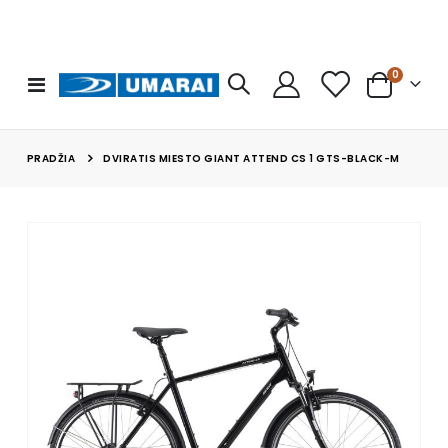
prekės
0
Toggle
Cart
Nav
PRADŽIA
DVIRATIS MIESTO GIANT ATTEND CS 1 GTS-BLACK-M
Skip
to
the
end
of
the
images
gallery