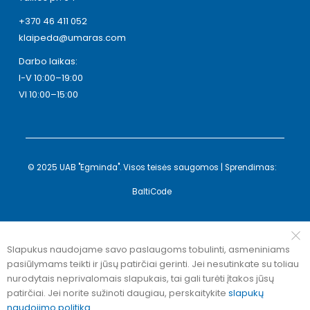
+370 46 411 052
klaipeda@umaras.com
Darbo laikas:
I-V 10:00–19:00
VI 10:00–15:00
© 2025 UAB "Egminda". Visos teisės saugomos | Sprendimas:
BaltiCode
Slapukus naudojame savo paslaugoms tobulinti, asmeniniams
pasiūlymams teikti ir jūsų patirčiai gerinti. Jei nesutinkate su toliau
nurodytais neprivalomais slapukais, tai gali turėti įtakos jūsų
patirčiai. Jei norite sužinoti daugiau, perskaitykite
slapukų
naudojimo politiką
.