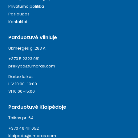
Privatumo politika
Paslaugos
Kontaktai
Parduotuvė Vilniuje
Ukmergės g. 283 A
+370 5 2323 081
prekyba@umaras.com
Darbo laikas:
I-V 10:00–19:00
VI 10:00–15:00
Parduotuvė Klaipėdoje
Taikos pr. 64
+370 46 411 052
klaipeda@umaras.com