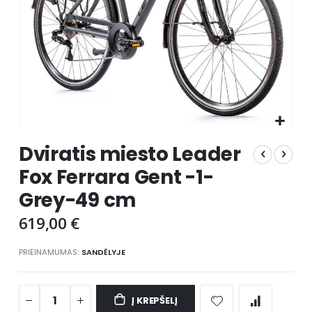
Skip
Dviratis miesto Leader
to
the
Fox Ferrara Gent -1-
beginning
Grey-49 cm
of
the
619,00 €
images
gallery
PRIEINAMUMAS:
SANDĖLYJE
Į KREPŠELĮ