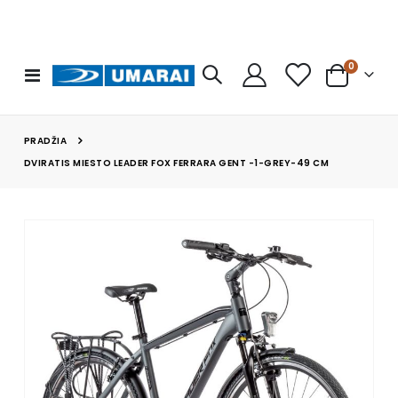
prekės
0
Toggle
Cart
Nav
PRADŽIA
DVIRATIS MIESTO LEADER FOX FERRARA GENT -1-GREY-49 CM
Skip
to
the
end
of
the
images
gallery