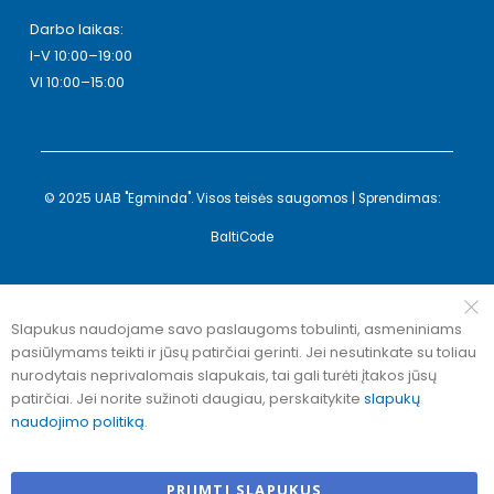
Darbo laikas:
I-V 10:00–19:00
VI 10:00–15:00
© 2025 UAB "Egminda". Visos teisės saugomos | Sprendimas:
BaltiCode
Slapukus naudojame savo paslaugoms tobulinti, asmeniniams
pasiūlymams teikti ir jūsų patirčiai gerinti. Jei nesutinkate su toliau
nurodytais neprivalomais slapukais, tai gali turėti įtakos jūsų
patirčiai. Jei norite sužinoti daugiau, perskaitykite
slapukų
naudojimo politiką
.
PRIIMTI SLAPUKUS