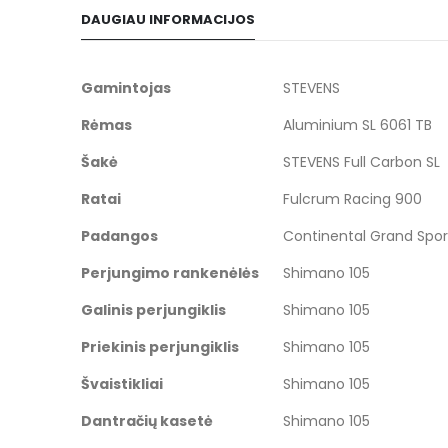
to
DAUGIAU INFORMACIJOS
the
beginning
of
Daugiau
Gamintojas
STEVENS
the
informacijos
Rėmas
Aluminium SL 6061 TB
images
gallery
Šakė
STEVENS Full Carbon SL
Ratai
Fulcrum Racing 900
Padangos
Continental Grand Spor
Perjungimo rankenėlės
Shimano 105
Galinis perjungiklis
Shimano 105
Priekinis perjungiklis
Shimano 105
Švaistikliai
Shimano 105
Dantračių kasetė
Shimano 105