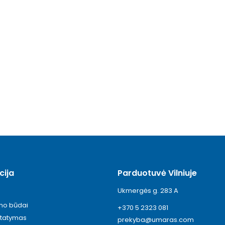
cija
Parduotuvė Vilniuje
Ukmergės g. 283 A
ymo būdai
+370 5 2323 081
statymas
prekyba@umaras.com