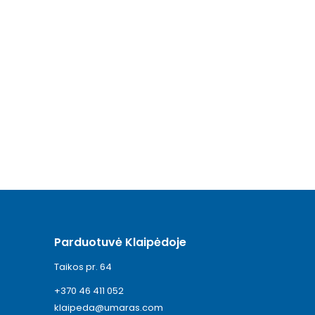
Parduotuvė Klaipėdoje
Taikos pr. 64
+370 46 411 052
klaipeda@umaras.com