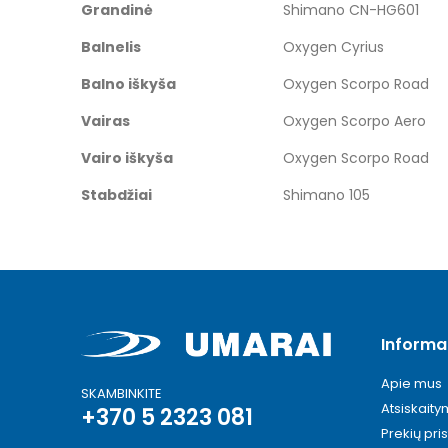
Grandinė
Shimano CN-HG601
Balnelis
Oxygen Cyrius
Balno iškyša
Oxygen Scorpo Road
Vairas
Oxygen Scorpo Aero
Vairo iškyša
Oxygen Scorpo Road
Stabdžiai
Shimano 105
Informa
Apie mus
SKAMBINKITE
Atsiskait
+370 5 2323 081
Prekių pri