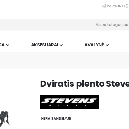
PALYGINTI (
)
GA
AKSESUARAI
AVALYNĖ
Dviratis plento Stev
NĖRA SANDĖLYJE