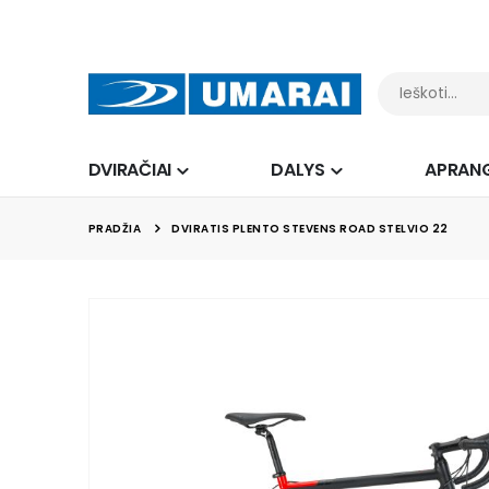
DVIRAČIAI
DALYS
APRAN
PRADŽIA
DVIRATIS PLENTO STEVENS ROAD STELVIO 22
Skip
to
the
end
of
the
images