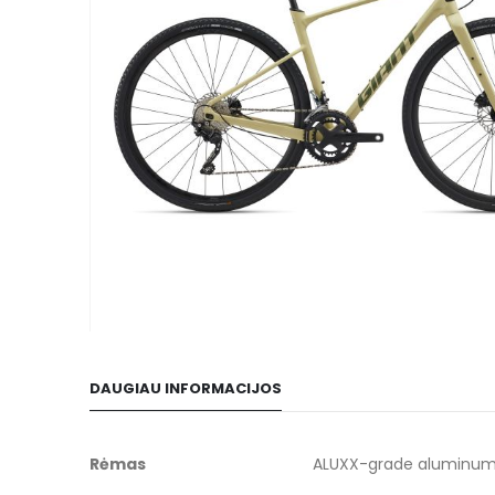
gallery
Skip
to
DAUGIAU INFORMACIJOS
the
beginning
of
Daugiau
Rėmas
ALUXX-grade aluminum, 
the
informacijos