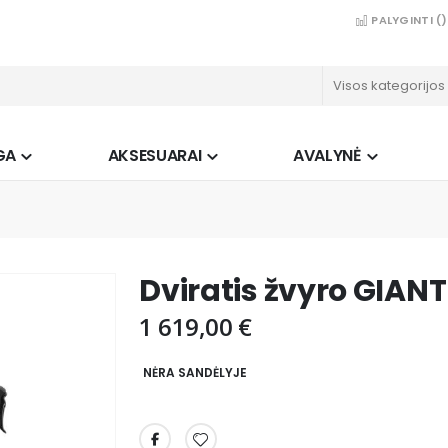
PALYGINTI (
)
GA
AKSESUARAI
AVALYNĖ
Dviratis žvyro GIANT
1 619,00 €
NĖRA SANDĖLYJE