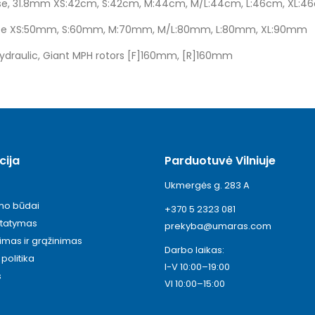
se, 31.8mm XS:42cm, S:42cm, M:44cm, M/L:44cm, L:46cm, XL:4
ree XS:50mm, S:60mm, M:70mm, M/L:80mm, L:80mm, XL:90mm
draulic, Giant MPH rotors [F]160mm, [R]160mm
cija
Parduotuvė Vilniuje
Ukmergės g. 283 A
ymo būdai
+370 5 2323 081
statymas
prekyba@umaras.com
timas ir grąžinimas
Darbo laikas:
politika
I-V 10:00–19:00
s
VI 10:00–15:00