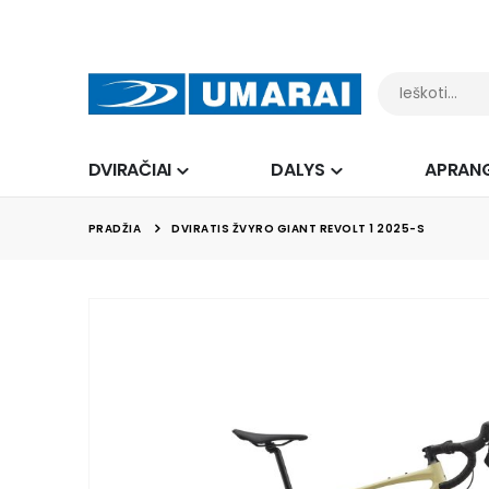
DVIRAČIAI
DALYS
APRAN
PRADŽIA
DVIRATIS ŽVYRO GIANT REVOLT 1 2025-S
Skip
to
the
end
of
the
images