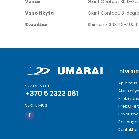
Vairas
Giant Contact XR D-Fu
Vairo iškyša
Giant Contact, 8-deg
Stabdžiai
Shimano GRX RX-400 hy
Informa
Apie mus
SKAMBINKITE
Atsiskait
+370 5 2323 081
Prekių pri
SEKITE MUS
Prekių kei
Privatumo 
Paslaugo
Kontaktai