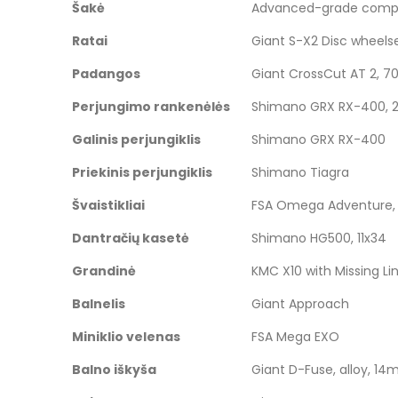
Šakė
Advanced-grade composi
images
gallery
Ratai
Giant S-X2 Disc wheelse
Padangos
Giant CrossCut AT 2, 7
Perjungimo rankenėlės
Shimano GRX RX-400, 2
Galinis perjungiklis
Shimano GRX RX-400
Priekinis perjungiklis
Shimano Tiagra
Švaistikliai
FSA Omega Adventure, 
Dantračių kasetė
Shimano HG500, 11x34
Grandinė
KMC X10 with Missing Li
Balnelis
Giant Approach
Miniklio velenas
FSA Mega EXO
Balno iškyša
Giant D-Fuse, alloy, 14