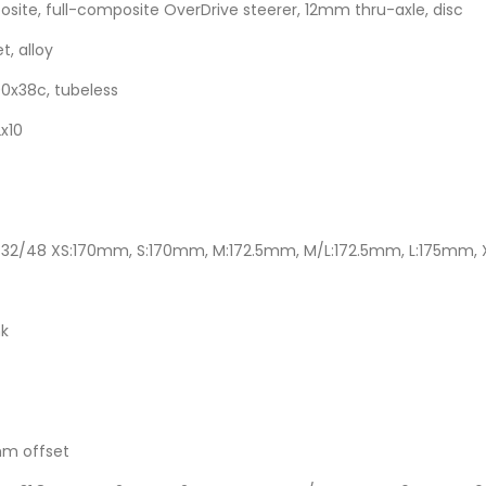
te, full-composite OverDrive steerer, 12mm thru-axle, disc
t, alloy
00x38c, tubeless
x10
32/48 XS:170mm, S:170mm, M:172.5mm, M/L:172.5mm, L:175mm,
nk
mm offset