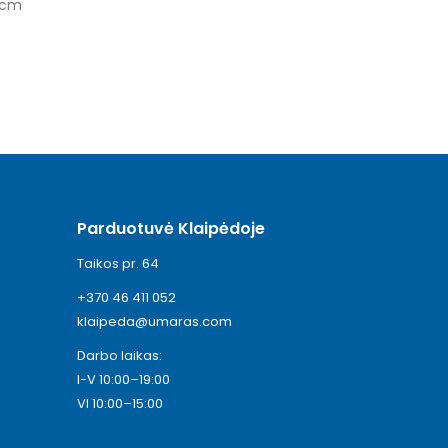
6cm
Parduotuvė Klaipėdoje
Taikos pr. 64
+370 46 411 052
klaipeda@umaras.com
Darbo laikas:
I-V 10:00–19:00
VI 10:00–15:00