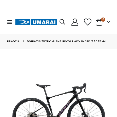
prekės
0
Toggle
Cart
Nav
PRADŽIA
DVIRATIS ŽVYRO GIANT REVOLT ADVANCED 2 2025-M
Skip
to
the
end
of
the
images
gallery