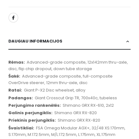
DAUGIAU INFORMACIJOS
Daugiau
Advanced-grade composite, 12x142mm thru-axle,
informacijos
disc, flip chip dropout, down tube storage
Advanced-grade composite, full-composite
OverDrive steerer, 12mm thru-axle, disc
Giant P-X2 Disc wheelset, alloy
Giant Crosscut Grip TR, 700x40c, tubeless
Shimano GRX RX-610, 2x12
Shimano GRX RX-820
Shimano GRX RX-820
FSA Omega Modular AGX+, 32/48 XS:170mm,
S:170mm, M:172.5mm, M/L:172.5mm, L:175mm, XL:175mm