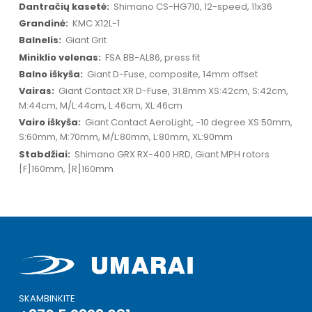
Shimano CS-HG710, 12-speed, 11x36
KMC X12L-1
Giant Grit
FSA BB-AL86, press fit
Giant D-Fuse, composite, 14mm offset
Giant Contact XR D-Fuse, 31.8mm XS:42cm, S:42cm,
M:44cm, M/L:44cm, L:46cm, XL:46cm
Giant Contact AeroLight, -10 degree XS:50mm,
S:60mm, M:70mm, M/L:80mm, L:80mm, XL:90mm
Shimano GRX RX-400 HRD, Giant MPH rotors
[F]160mm, [R]160mm
SKAMBINKITE