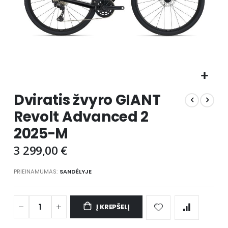
Skip
Dviratis žvyro GIANT
to
the
Revolt Advanced 2
beginning
2025-M
of
the
3 299,00 €
images
gallery
PRIEINAMUMAS:
SANDĖLYJE
Į KREPŠELĮ