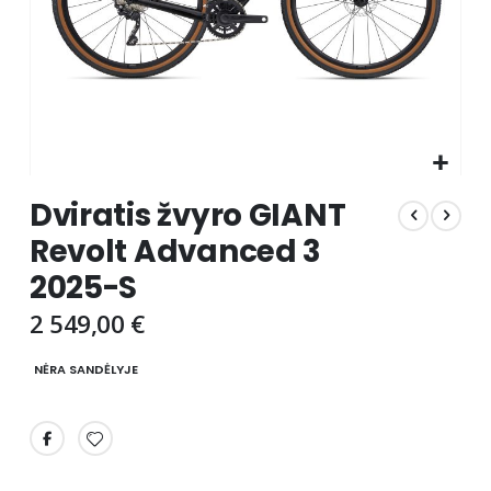
Skip
Dviratis žvyro GIANT
to
the
Revolt Advanced 3
beginning
2025-S
of
the
2 549,00 €
images
gallery
NĖRA SANDĖLYJE