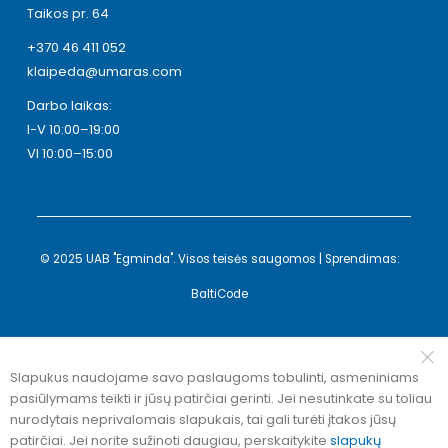
Taikos pr. 64
+370 46 411 052
klaipeda@umaras.com
Darbo laikas:
I-V 10:00–19:00
VI 10:00–15:00
© 2025 UAB "Egminda". Visos teisės saugomos | Sprendimas:
BaltiCode
Slapukus naudojame savo paslaugoms tobulinti, asmeniniams
pasiūlymams teikti ir jūsų patirčiai gerinti. Jei nesutinkate su toliau
nurodytais neprivalomais slapukais, tai gali turėti įtakos jūsų
patirčiai. Jei norite sužinoti daugiau, perskaitykite
slapukų