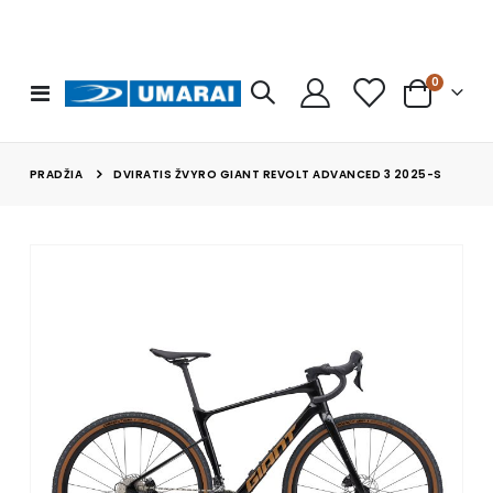
prekės
0
Toggle
Cart
Nav
PRADŽIA
DVIRATIS ŽVYRO GIANT REVOLT ADVANCED 3 2025-S
Skip
to
the
end
of
the
images
gallery