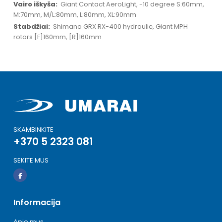
Giant Contact AeroLight, -10 degree S:60mm,
M:70mm, M/L:80mm, L:80mm, XL:90mm
Shimano GRX RX-400 hydraulic, Giant MPH
rotors [F]160mm, [R]160mm
SKAMBINKITE
+370 5 2323 081
SEKITE MUS
Informacija
Apie mus