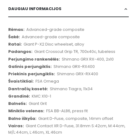
DAUGIAU INFORMACIJOS
Daugiau
Advanced-grade composite
informacijos
Advanced-grade composite
Giant P-X2 Disc wheelset, alloy
Giant Crosscut Grip TR, 700x40c, tubeless
Shimano GRX RX-400, 2x10
Shimano GRX-RX400
Shimano GRX-RX400
FSA Omega
Shimano Tiagra, 11x34
KMC X10-1
Giant Grit
FSA BB-AL86, press fit
Giant D-Fuse, composite, 14mm offset
Giant Contact XR D-Fuse, 31.8mm S:42cm, M:44cm,
M/L:44cm, L:46cm, XL:46cm