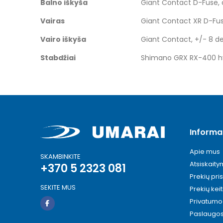
Balno iškyša
Giant Contact D-Fuse, 
Vairas
Giant Contact XR D-Fu
Vairo iškyša
Giant Contact, +/- 8 
Stabdžiai
Shimano GRX RX-400 hy
Informa
Apie mus
SKAMBINKITE
Atsiskait
+370 5 2323 081
Prekių pri
SEKITE MUS
Prekių kei
Privatumo 
Paslaugo