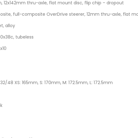
 12x142mm thru-axle, flat mount disc, flip chip – dropout
te, full-composite OverDrive steerer, 12mm thru-axle, flat m
t, alloy
00x38c, tubeless
x10
32/48 XS: 165mm, S: 170mm, M: 172.5mm, L: 172.5mm
nk