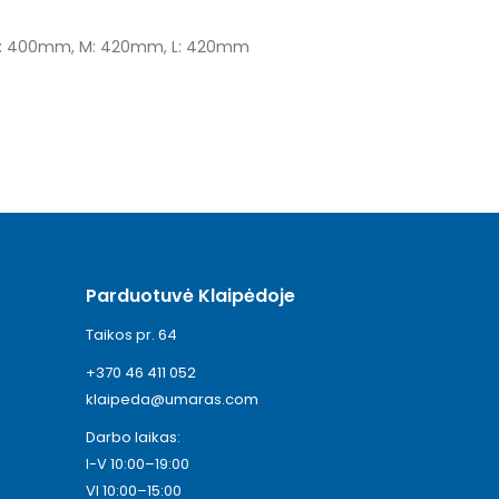
, S: 400mm, M: 420mm, L: 420mm
Parduotuvė Klaipėdoje
Taikos pr. 64
+370 46 411 052
klaipeda@umaras.com
Darbo laikas:
I-V 10:00–19:00
VI 10:00–15:00