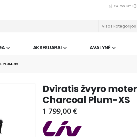
PALYGINTI (
)
GA
AKSESUARAI
AVALYNĖ
AL PLUM-XS
Dviratis žvyro moter
Charcoal Plum-XS
1 799,00 €