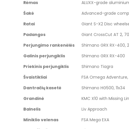
Rėmas
ALUXX-grade aluminium,
images
gallery
Šakė
Advanced-grade composi
Ratai
Giant S-X2 Disc wheelse
Padangos
Giant CrossCut AT 2, 7
Perjungimo rankenėlės
Shimano GRX RX-400, 2
Galinis perjungiklis
Shimano GRX RX-400
Priekinis perjungiklis
Shimano Tiagra
Švaistikliai
FSA Omega Adventure, 
Dantračių kasetė
Shimano HG500, 11x34
Grandinė
KMC X10 with Missing Li
Balnelis
Liv Approach
Miniklio velenas
FSA Mega EXA