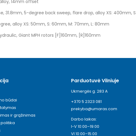
alloy, 14mm offset
se, 31.8mm, 5-degree back sweep, flare drop, alloy XS: 400mm
degree, alloy XS: 50mm, S: 60mm, M: 70mm, L: 80mm
draulic, Giant MPH rotors [F]160mm, [R]160mm
cija
Parduotuvė Vilniuje
Ukmergės g. 283 A
ymo būdai
+370 5 2323 081
statymas
prekyba@umaras.com
timas ir grąžinimas
Darbo laikas:
politika
I-V 10:00–19:00
s
VI 10:00–15:00