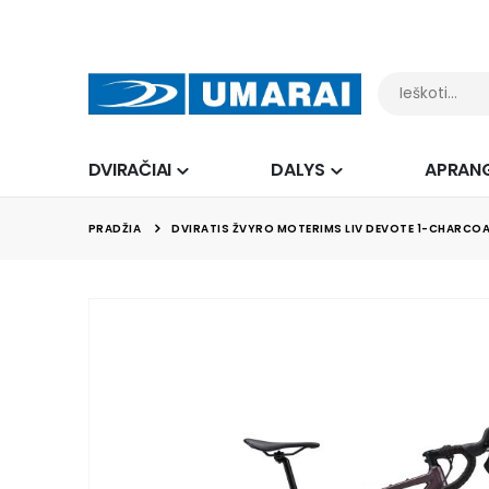
DVIRAČIAI
DALYS
APRAN
PRADŽIA
DVIRATIS ŽVYRO MOTERIMS LIV DEVOTE 1-CHARCO
Skip
to
the
end
of
the
images