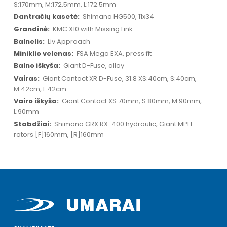
S:170mm, M:172.5mm, L:172.5mm
Shimano HG500, 11x34
KMC X10 with Missing Link
Liv Approach
FSA Mega EXA, press fit
Giant D-Fuse, alloy
Giant Contact XR D-Fuse, 31.8 XS:40cm, S:40cm,
M:42cm, L:42cm
Giant Contact XS:70mm, S:80mm, M:90mm,
L:90mm
Shimano GRX RX-400 hydraulic, Giant MPH
rotors [F]160mm, [R]160mm