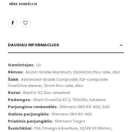
NĖRA SANDĖLYJE
DAUGIAU INFORMACIJOS
Daugiau
LIV
informacijos
ALUXX-Grade Aluminum, 12x142mm thru-axle, disc
Advanced-Grade Composite, full-composite
OverDrive steerer, 12mm thru-axle, disc
Giant S-X2 Disc wheelset
Giant CrossCut AT 2, 700x38c, tubeless
Shimano GRX RX-400, 2x10
Shimano GRX RX-400
Shimano Tiagra
FSA Omega Adventure, 32/48 XS:165mm,