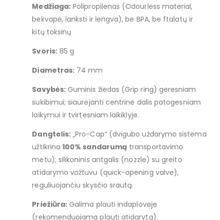
Medžiaga:
Polipropilenas (Odourless material,
bekvapė, lanksti ir lengva), be BPA, be ftalatų ir
kitų toksinų
Svoris:
85 g
Diametras:
74 mm
Savybės:
Guminis žiedas (Grip ring) geresniam
sukibimui; siaurėjanti centrinė dalis patogesniam
laikymui ir tvirtesniam laikiklyje.
Dangtelis:
„Pro-Cap“ (dvigubo uždarymo sistema
užtikrina
100% sandarumą
transportavimo
metu); silikoninis antgalis (nozzle) su greito
atidarymo vožtuvu (quick-opening valve),
reguliuojančiu skysčio srautą.
Priežiūra:
Galima plauti indaplovėje
(rekomenduojama plauti atidaryta).