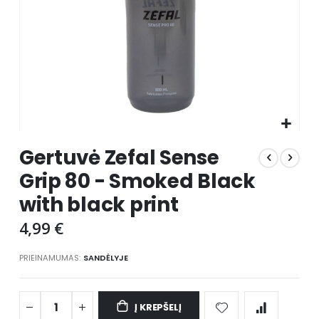
Skip
Gertuvė Zefal Sense
to
the
Grip 80 - Smoked Black
beginning
with black print
of
the
4,99 €
images
gallery
PRIEINAMUMAS:
SANDĖLYJE
Į KREPŠELĮ