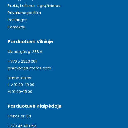
Prekių keitimas ir grąžinimas
Privatumo politika
Paslaugos
Kontaktai
Parduotuvė Vilniuje
Ukmergės g. 283 A
+370 5 2323 081
prekyba@umaras.com
Darbo laikas:
I-V 10:00–19:00
VI 10:00–15:00
Parduotuvė Klaipėdoje
Taikos pr. 64
+370 46 411 052