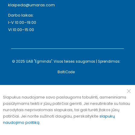
klaipeda@umaras.com
Darbo laikas:
I-V 10:00–19:00
VI 10:00–15:00
© 2025 UAB "Egminda". Visos teisės saugomos | Sprendimas:
BaltiCode
Slapukus naudojame savo paslaugoms tobulinti, asmeniniams
pasiūlymams teikti ir jūsų patirčiai gerinti. Jei nesutinkate su toliau
nurodytais neprivalomais slapukais, tai gali turėti įtakos jūsų
patirčiai. Jei norite sužinoti daugiau, perskaitykite
slapukų
naudojimo politiką
.