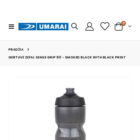
prekės
0
Toggle
Cart
Nav
PRADŽIA
GERTUVĖ ZEFAL SENSE GRIP 80 - SMOKED BLACK WITH BLACK PRINT
Skip
to
the
end
of
the
images
gallery