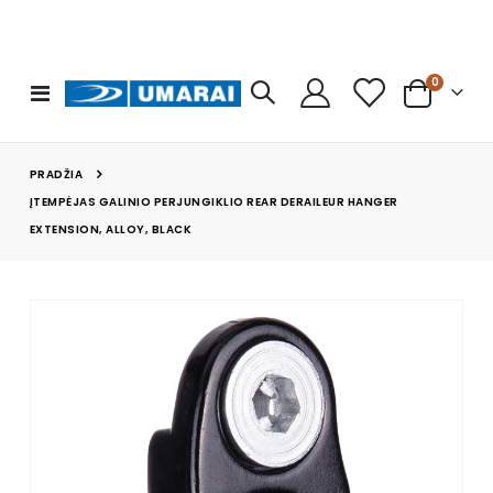
prekės
0
Toggle
Cart
Nav
PRADŽIA
ĮTEMPĖJAS GALINIO PERJUNGIKLIO REAR DERAILEUR HANGER
EXTENSION, ALLOY, BLACK
Skip
to
the
end
of
the
images
gallery