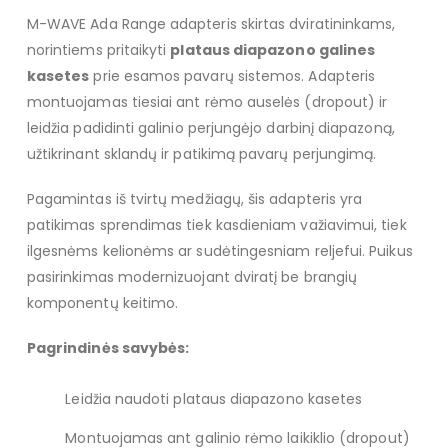
M-WAVE Ada Range adapteris skirtas dviratininkams,
norintiems pritaikyti
plataus diapazono galines
kasetes
prie esamos pavarų sistemos. Adapteris
montuojamas tiesiai ant rėmo auselės (dropout) ir
leidžia padidinti galinio perjungėjo darbinį diapazoną,
užtikrinant sklandų ir patikimą pavarų perjungimą.
Pagamintas iš tvirtų medžiagų, šis adapteris yra
patikimas sprendimas tiek kasdieniam važiavimui, tiek
ilgesnėms kelionėms ar sudėtingesniam reljefui. Puikus
pasirinkimas modernizuojant dviratį be brangių
komponentų keitimo.
Pagrindinės savybės:
Leidžia naudoti plataus diapazono kasetes
Montuojamas ant galinio rėmo laikiklio (dropout)