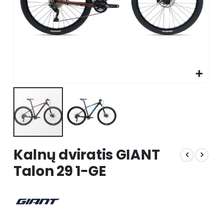
Skip
Kalnų dviratis GIANT
to
the
Talon 29 1-GE
beginning
of
the
images
gallery