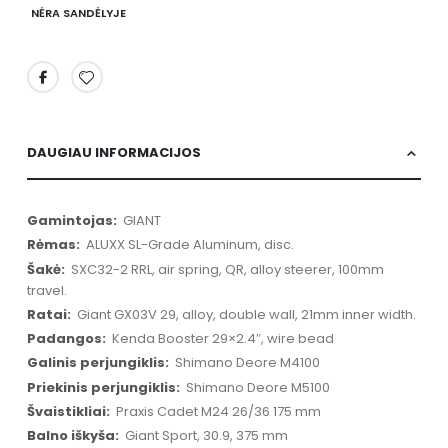
NĖRA SANDĖLYJE
DAUGIAU INFORMACIJOS
Daugiau
GIANT
informacijos
ALUXX SL-Grade Aluminum, disc.
SXC32-2 RRL, air spring, QR, alloy steerer, 100mm
travel.
Giant GX03V 29, alloy, double wall, 21mm inner width.
Kenda Booster 29×2.4″, wire bead
Shimano Deore M4100
Shimano Deore M5100
Praxis Cadet M24 26/36 175 mm
Giant Sport, 30.9, 375 mm