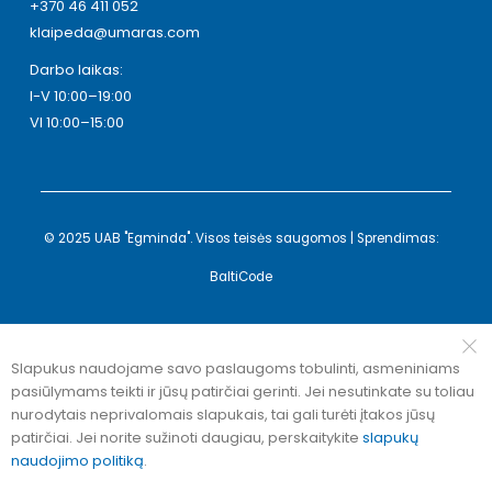
+370 46 411 052
klaipeda@umaras.com
Darbo laikas:
I-V 10:00–19:00
VI 10:00–15:00
© 2025 UAB "Egminda". Visos teisės saugomos | Sprendimas:
BaltiCode
Slapukus naudojame savo paslaugoms tobulinti, asmeniniams
pasiūlymams teikti ir jūsų patirčiai gerinti. Jei nesutinkate su toliau
nurodytais neprivalomais slapukais, tai gali turėti įtakos jūsų
patirčiai. Jei norite sužinoti daugiau, perskaitykite
slapukų
naudojimo politiką
.