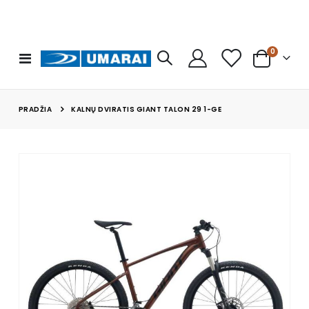
prekės
0
Toggle
Cart
Nav
PRADŽIA
KALNŲ DVIRATIS GIANT TALON 29 1-GE
Skip
to
the
end
of
the
images
gallery