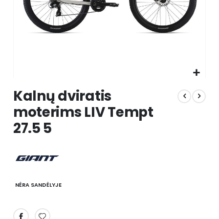
Skip
Kalnų dviratis
to
the
moterims LIV Tempt
beginning
27.5 5
of
the
images
gallery
NĖRA SANDĖLYJE