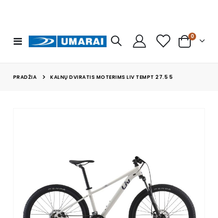
prekės
0
Toggle
Cart
Nav
PRADŽIA
KALNŲ DVIRATIS MOTERIMS LIV TEMPT 27.5 5
Skip
to
the
end
of
the
images
gallery