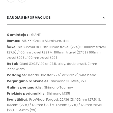
DAUGIAU INFORMACIJOS
Daugiau
GIANT
informacijos
ALUXX-Grade Aluminum, disc
SR Suntour XCE XS: 80mm travel (27.5) S: 100mm travel
(27.5) / 100mm travel (29) M: 100mm travel (27.5) / 100mm
travel (29) L: 100mm travel (29)
Giant GX03V 29 or 27.5, alloy, double wall, 21mm
inner width
Kenda Booster 27.5" or 29x2.2", wire bead
Shimano SL-M315, 2x7
Shimano Tourney
Shimano M315
ProWheel Forged, 22/36 XS: 165mm (27.5) S:
165mm (27.5) / 170mm (29) M: 170mm (27.5) / 170mm travel
(29) L: 175mm (29)