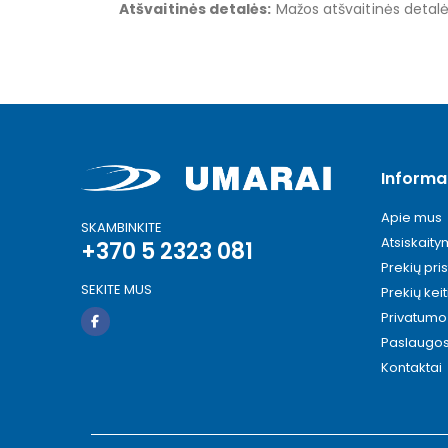
Atšvaitinės detalės:
Mažos atšvaitinės detalė
Informa
Apie mus
SKAMBINKITE
Atsiskait
+370 5 2323 081
Prekių pri
SEKITE MUS
Prekių kei
Privatumo 
Paslaugo
Kontaktai