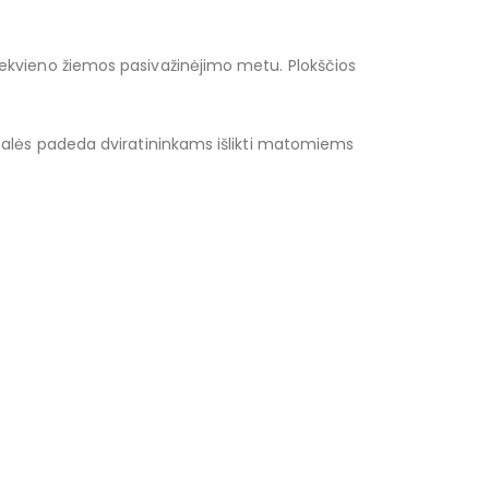
 kiekvieno žiemos pasivažinėjimo metu. Plokščios
 detalės padeda dviratininkams išlikti matomiems