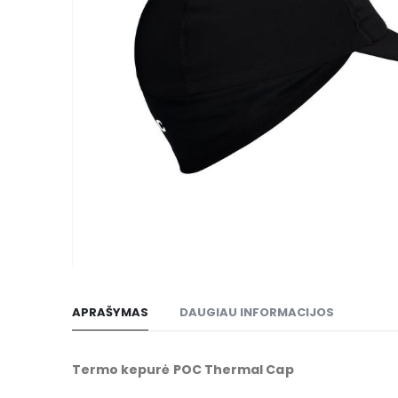
gallery
Skip
to
APRAŠYMAS
DAUGIAU INFORMACIJOS
the
beginning
of
Termo kepurė POC Thermal Cap
the