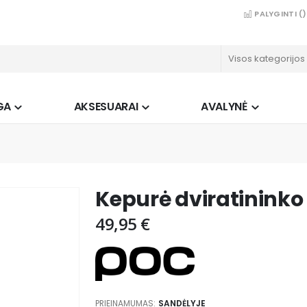
PALYGINTI (
)
GA
AKSESUARAI
AVALYNĖ
Kepurė dviratinink
49,95 €
PRIEINAMUMAS:
SANDĖLYJE