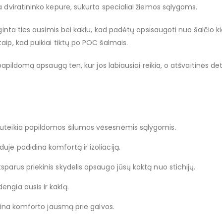
a dviratininko kepure, sukurta specialiai žiemos sąlygoms.
ilginta ties ausimis bei kaklu, kad padėtų apsisaugoti nuo šalčio
aip, kad puikiai tiktų po POC šalmais.
ia papildomą apsaugą ten, kur jos labiausiai reikia, o atšvaitinės
suteikia papildomos šilumos vėsesnėmis sąlygomis.
uje padidina komfortą ir izoliaciją.
tsparus priekinis skydelis apsaugo jūsų kaktą nuo stichijų.
ngia ausis ir kaklą.
erina komforto jausmą prie galvos.