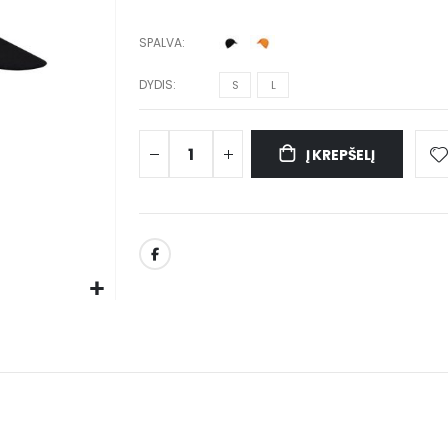
SPALVA
DYDIS
S
L
Į KREPŠELĮ