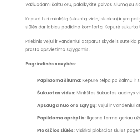
images
Važiuodami šaltu oru, palaikykite galvos šilumą su ši
gallery
Kepurė turi minkštą šukuotą vidinį sluoksnį ir yra pa
siūlės dar labiau padidina komfortą. Kepurė sukurta t
Priekinis vėjui ir vandeniui atsparus skydelis suteik
prasto apšvietimo sąlygomis.
Pagrindinės savybės:
Papildoma šiluma:
Kepurė telpa po šalmu ir 
Šukuotas vidus:
Minkštas šukuotas audinys vid
Apsauga nuo oro sąlygų:
Vėjui ir vandeniui a
Papildoma aprėptis:
Ilgesnė forma geriau užde
Plokščios siūlės:
Visiškai plokščios siūlės pag