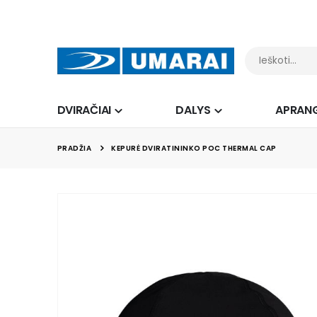
DVIRAČIAI
DALYS
APRAN
PRADŽIA
KEPURĖ DVIRATININKO POC THERMAL CAP
Skip
to
the
end
of
the
images