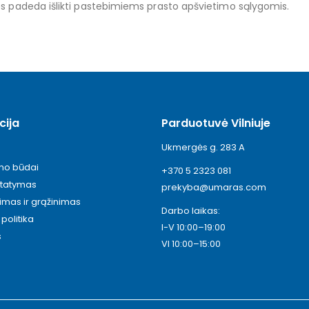
s padeda išlikti pastebimiems prasto apšvietimo sąlygomis.
cija
Parduotuvė Vilniuje
Ukmergės g. 283 A
ymo būdai
+370 5 2323 081
statymas
prekyba@umaras.com
timas ir grąžinimas
Darbo laikas:
politika
I-V 10:00–19:00
s
VI 10:00–15:00