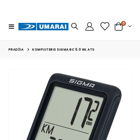
prekės
0
Toggle
Cart
Nav
PRADŽIA
KOMPIUTERIS SIGMA BC 5.0 WL ATS
Skip
to
the
end
of
the
images
gallery