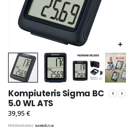
Skip
Kompiuteris Sigma BC
to
the
5.0 WL ATS
beginning
of
39,95 €
the
images
PRIEINAMUMAS:
SANDĖLYJE
gallery