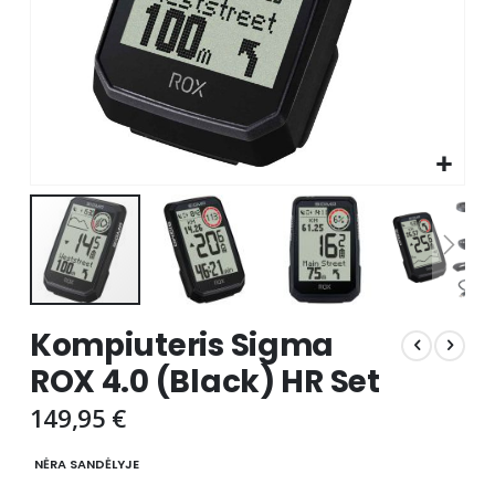
Skip
Kompiuteris Sigma
to
the
ROX 4.0 (Black) HR Set
beginning
of
149,95 €
the
images
NĖRA SANDĖLYJE
gallery