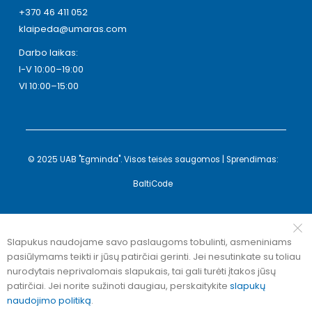
+370 46 411 052
klaipeda@umaras.com
Darbo laikas:
I-V 10:00–19:00
VI 10:00–15:00
© 2025 UAB "Egminda". Visos teisės saugomos | Sprendimas:
BaltiCode
Slapukus naudojame savo paslaugoms tobulinti, asmeniniams
pasiūlymams teikti ir jūsų patirčiai gerinti. Jei nesutinkate su toliau
nurodytais neprivalomais slapukais, tai gali turėti įtakos jūsų
patirčiai. Jei norite sužinoti daugiau, perskaitykite
slapukų
naudojimo politiką
.