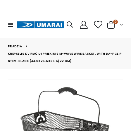
prekės
0
Toggle
Cart
Nav
PRADŽIA
KREPŠELIS DVIRAČIUI PRIEKINIS M-WAVE WIRE BASKET, WITH BA-F CLIP
STEM, BLACK (33.5X25.5X25.5/22 CM)
Skip
to
the
end
of
the
images
gallery