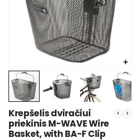
Skip
Krepšelis dviračiui
to
the
priekinis M-WAVE Wire
beginning
Basket, with BA-F Clip
of
the