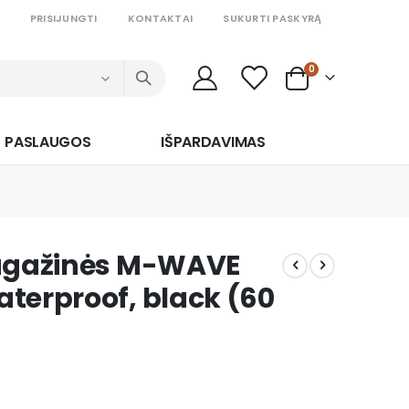
PRISIJUNGTI
KONTAKTAI
SUKURTI PASKYRĄ
prekės
0
Cart
PASLAUGOS
IŠPARDAVIMAS
bagažinės M-WAVE
terproof, black (60