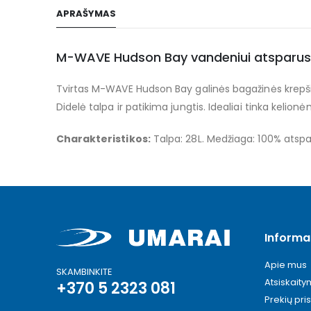
to
APRAŠYMAS
the
beginning
of
M-WAVE Hudson Bay vandeniui atsparus g
the
Tvirtas M-WAVE Hudson Bay galinės bagažinės krepšis
images
gallery
Didelė talpa ir patikima jungtis. Idealiai tinka kelio
Charakteristikos:
Talpa: 28L. Medžiaga: 100% atspar
Informa
Apie mus
SKAMBINKITE
Atsiskait
+370 5 2323 081
Prekių pri