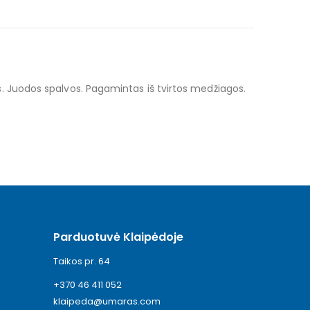
. Juodos spalvos. Pagamintas iš tvirtos medžiagos.
Parduotuvė Klaipėdoje
Taikos pr. 64
+370 46 411 052
klaipeda@umaras.com