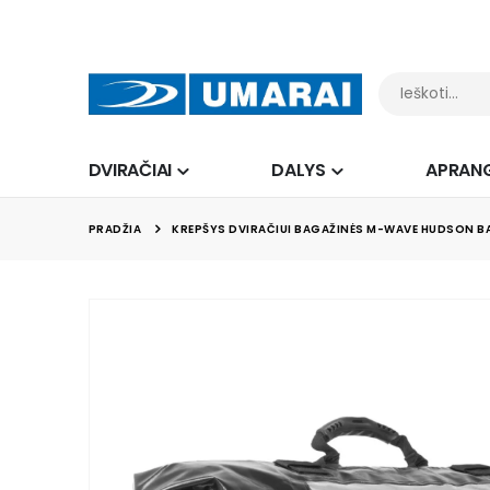
DVIRAČIAI
DALYS
APRAN
PRADŽIA
KREPŠYS DVIRAČIUI BAGAŽINĖS M-WAVE HUDSON BA
Skip
to
the
end
of
the
images