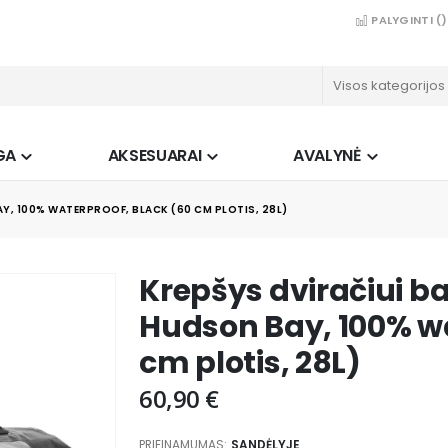
PALYGINTI (
)
GA
AKSESUARAI
AVALYNĖ
Y, 100% WATERPROOF, BLACK (60 CM PLOTIS, 28L)
Krepšys dviračiui 
Hudson Bay, 100% wa
cm plotis, 28L)
60,90 €
PRIEINAMUMAS:
SANDĖLYJE