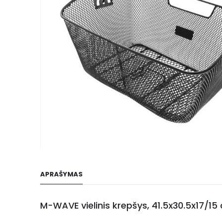
gallery
Skip
to
APRAŠYMAS
the
beginning
of
M-WAVE vielinis krepšys, 41.5x30.5x17/15
the