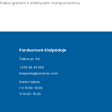
ti. Puikus greitam ir efektyviam transportavimui.
Parduotuvė Klaipėdoje
Taikos pr. 64
+370 46 411 052
klaipeda@umaras.com
Darbo laikas:
I-V 10:00–19:00
VI 10:00–15:00