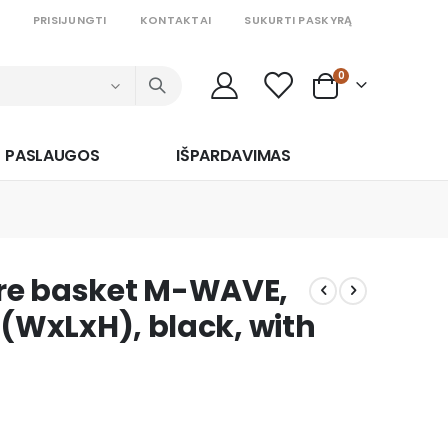
PRISIJUNGTI
KONTAKTAI
SUKURTI PASKYRĄ
prekės
0
Cart
PASLAUGOS
IŠPARDAVIMAS
ire basket M-WAVE,
m (WxLxH), black, with