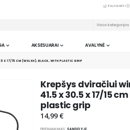
PALYGINTI (
)
GA
AKSESUARAI
AVALYNĖ
.5 X 17/15 CM (WXLXH), BLACK, WITH PLASTIC GRIP
Krepšys dviračiui w
41.5 x 30.5 x 17/15 c
plastic grip
14,99 €
PRIEINAMUMAS:
SANDĖLYJE