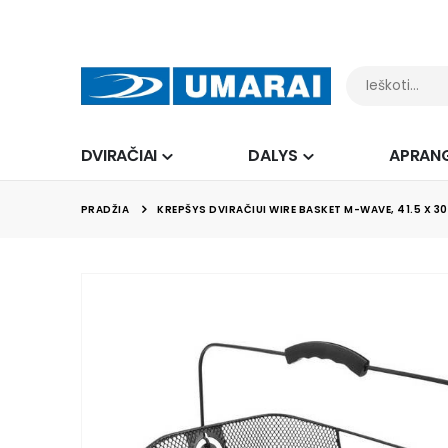
DVIRAČIAI
DALYS
APRAN
PRADŽIA
KREPŠYS DVIRAČIUI WIRE BASKET M-WAVE, 41.5 X 30
Skip
to
the
end
of
the
images