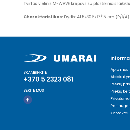
Tvirtas vielinis M-WAVE krepšys su plastikiniais laikik
images
gallery
Charakteristikos:
Dydis: 41.5x30.5x17/15 cm (P/I/A). M
Informa
Apie mus
SKAMBINKITE
Atsiskait
+370 5 2323 081
Prekių pri
SEKITE MUS
Prekių kei
Privatumo 
Paslaugo
Kontaktai