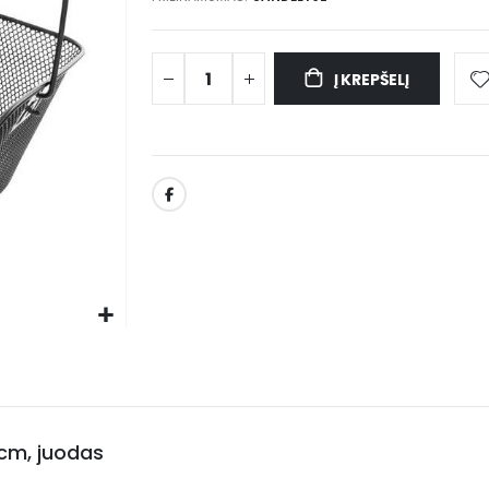
Į KREPŠELĮ
 cm, juodas