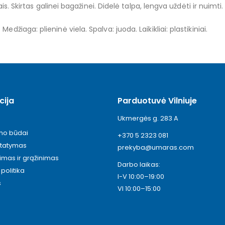
liais. Skirtas galinei bagažinei. Didelė talpa, lengva uždėti ir nuim
edžiaga: plieninė viela. Spalva: juoda. Laikikliai: plastikiniai.
cija
Parduotuvė Vilniuje
Ukmergės g. 283 A
ymo būdai
+370 5 2323 081
statymas
prekyba@umaras.com
timas ir grąžinimas
Darbo laikas:
politika
I-V 10:00–19:00
s
VI 10:00–15:00