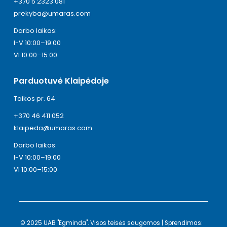
+370 5 2323 081
prekyba@umaras.com
Darbo laikas:
I-V 10:00–19:00
VI 10:00–15:00
Parduotuvė Klaipėdoje
Taikos pr. 64
+370 46 411 052
klaipeda@umaras.com
Darbo laikas:
I-V 10:00–19:00
VI 10:00–15:00
© 2025 UAB "Egminda". Visos teisės saugomos | Sprendimas: