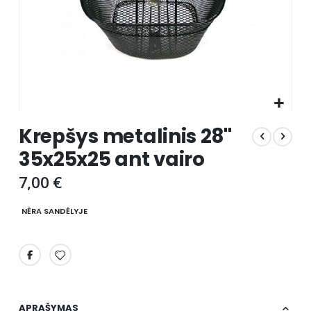
Skip
Krepšys metalinis 28''
to
the
35x25x25 ant vairo
beginning
of
7,00 €
the
images
NĖRA SANDĖLYJE
gallery
APRAŠYMAS