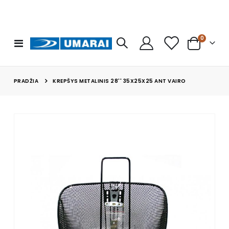
prekės
0
Toggle
Cart
Nav
PRADŽIA
KREPŠYS METALINIS 28'' 35X25X25 ANT VAIRO
Skip
to
the
end
of
the
images
gallery