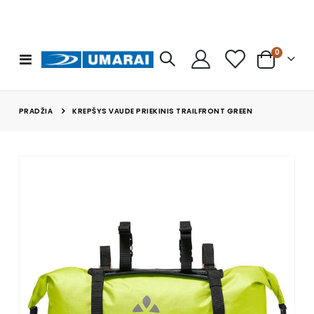
prekės
0
Toggle
Cart
Nav
PRADŽIA
KREPŠYS VAUDE PRIEKINIS TRAILFRONT GREEN
Skip
to
the
end
of
the
images
gallery