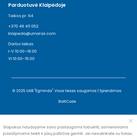
Parduotuvė Klaipėdoje
Taikos pr. 64
+370 46 411 052
klaipeda@umaras.com
Darbo laikas:
I-V 10:00–19:00
VI 10:00–15:00
© 2025 UAB "Egminda". Visos teisės saugomos | Sprendimas:
BaltiCode
Slapukus naudojame savo paslaugoms tobulinti, asmeniniams
pasiūlymams teikti ir jūsų patirčiai gerinti. Jei nesutinkate su toliau