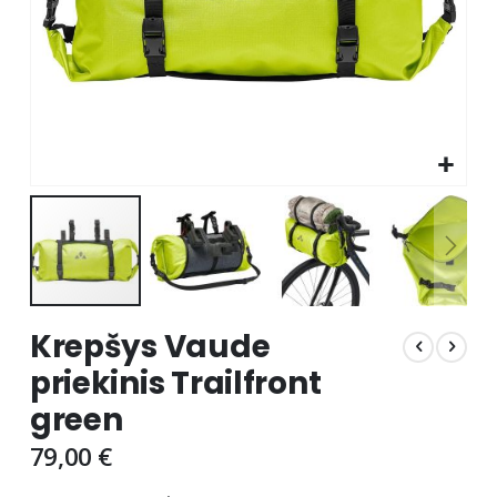
Skip
Krepšys Vaude
to
the
priekinis Trailfront
beginning
green
of
the
79,00 €
images
gallery