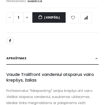
PRIEINAMUMAS:
SANDĖLYJE
Į KREPŠELĮ
APRAŠYMAS
Vaude Trailfront vandeniui atsparus vairo
krepšys, žalias
Profesionalus *bikepacking* serijos krepšys ant vairo.
Visiškai atsparus vandeniui, susukamas uždarymas.
Idealiai tinka miegmaišiams ar palapinėms vežti.