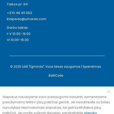
Taikos pr. 64
+370 46 411 052
klaipeda@umaras.com
Darbo laikas:
I-V 10:00–19:00
VI 10:00–15:00
© 2025 UAB "Egminda". Visos teisės saugomos | Sprendimas:
BaltiCode
Slapukus naudojame savo paslaugoms tobulinti, asmeniniams
pasiūlymams teikti ir jūsų patirčiai gerinti. Jei nesutinkate su toliau
nurodytais neprivalomais slapukais, tai gali turėti įtakos jūsų
patirčiai. Jei norite sužinoti daugiau, perskaitykite
slapukų