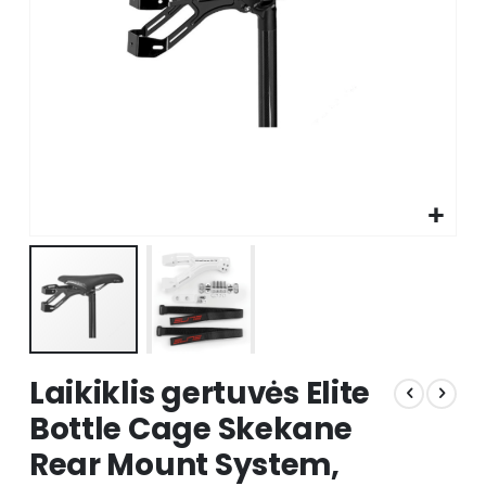
Skip
Laikiklis gertuvės Elite
to
the
Bottle Cage Skekane
beginning
Rear Mount System,
of
the