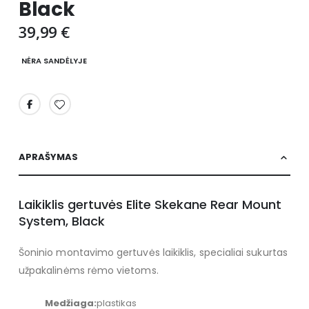
Black
images
gallery
39,99 €
NĖRA SANDĖLYJE
APRAŠYMAS
Laikiklis gertuvės Elite Skekane Rear Mount
System, Black
Šoninio montavimo gertuvės laikiklis, specialiai sukurtas
užpakalinėms rėmo vietoms.
Medžiaga:
plastikas