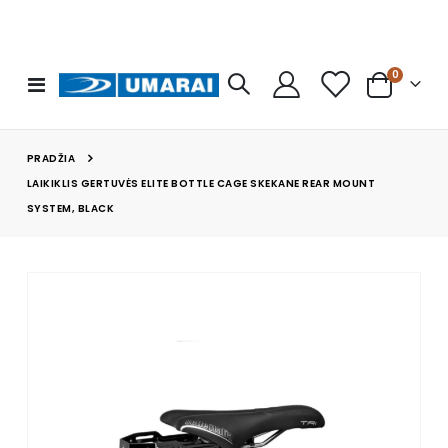
prekės
0
Toggle
Cart
Nav
PRADŽIA
LAIKIKLIS GERTUVĖS ELITE BOTTLE CAGE SKEKANE REAR MOUNT
SYSTEM, BLACK
Skip
to
the
end
of
the
images
gallery