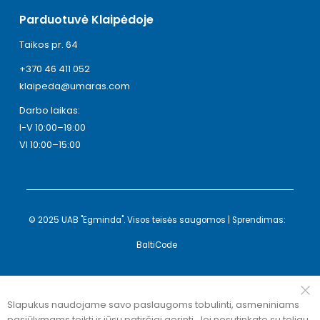
Parduotuvė Klaipėdoje
Taikos pr. 64
+370 46 411 052
klaipeda@umaras.com
Darbo laikas:
I-V 10:00–19:00
VI 10:00–15:00
© 2025 UAB "Egminda". Visos teisės saugomos | Sprendimas:
BaltiCode
Slapukus naudojame savo paslaugoms tobulinti, asmeniniams
pasiūlymams teikti ir jūsų patirčiai gerinti. Jei nesutinkate su toliau