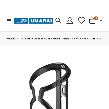
prekės
0
Toggle
Cart
Nav
PRADŽIA
LAIKIKLIS GERTUVĖS GIANT AIRWAY SPORT MATT BLACK
Skip
to
the
end
of
the
images
gallery