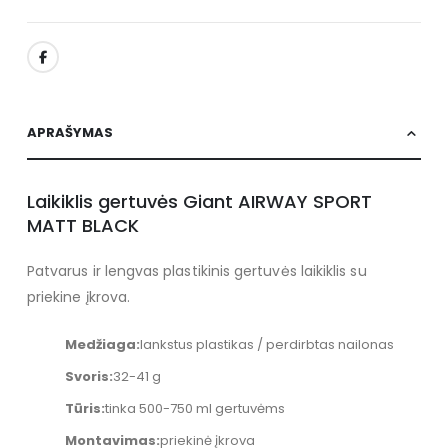
APRAŠYMAS
Laikiklis gertuvės Giant AIRWAY SPORT
MATT BLACK
Patvarus ir lengvas plastikinis gertuvės laikiklis su
priekine įkrova.
Medžiaga:
lankstus plastikas / perdirbtas nailonas
Svoris:
32-41 g
Tūris:
tinka 500-750 ml gertuvėms
Montavimas:
priekinė įkrova