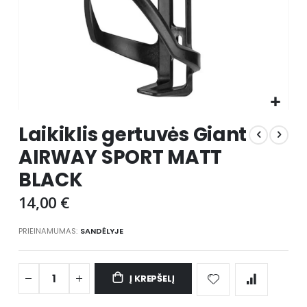
Skip
Laikiklis gertuvės Giant
to
the
AIRWAY SPORT MATT
beginning
BLACK
of
the
14,00 €
images
gallery
PRIEINAMUMAS:
SANDĖLYJE
Į KREPŠELĮ