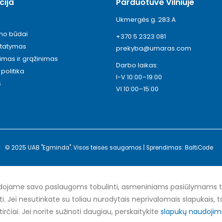
cija
Parduotuvė Vilniuje
Ukmergės g. 283 A
ymo būdai
+370 5 2323 081
statymas
prekyba@umaras.com
timas ir grąžinimas
Darbo laikas:
politika
I-V 10:00–19:00
s
VI 10:00–15:00
© 2025 UAB "Egminda". Visos teisės saugomos | Sprendimas: BaltiCode
ojame savo paslaugoms tobulinti, asmeniniams pasiūlymams teik
nti. Jei nesutinkate su toliau nurodytais neprivalomais slapukais, ta
tirčiai. Jei norite sužinoti daugiau, perskaitykite
slapukų naudojimo