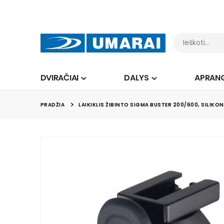
DVIRAČIAI
DALYS
APRAN
PRADŽIA
LAIKIKLIS ŽIBINTO SIGMA BUSTER 200/600, SILIKON
Skip
to
the
end
of
the
images