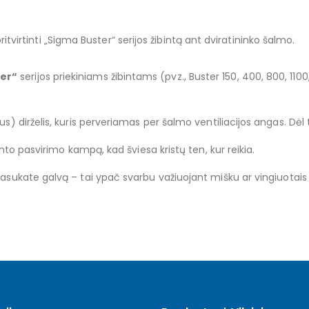
 pritvirtinti „Sigma Buster“ serijos žibintą ant dviratininko šalmo.
er“
serijos priekiniams žibintams (pvz., Buster 150, 400, 800, 
s) dirželis, kuris perveriamas per šalmo ventiliacijos angas. Dėl 
ibinto pasvirimo kampą, kad šviesa kristų ten, kur reikia.
pasukate galvą – tai ypač svarbu važiuojant mišku ar vingiuotais