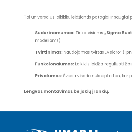
images
gallery
Tai universalus laikiklis, leidžiantis patogiai ir saugiai
Suderinamumas:
Tinka visiems
„Sigma Bust
modeliams).
Tvirtinimas:
Naudojamas tvirtas „Velcro“ (lipnu
Funkcionalumas:
Laikiklis leidžia reguliuoti ž
Privalumas:
Šviesa visada nukreipta ten, kur 
Lengvas montavimas be jokių įrankių.