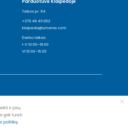
Parduotuvė Klaipėdoje
Taikos pr. 64
+370 46 411 052
klaipeda@umaras.com
Darbo laikas:
I-V 10:00–19:00
VI 10:00–15:00
ti ir jūsų
i gali turėti
 politiką
.