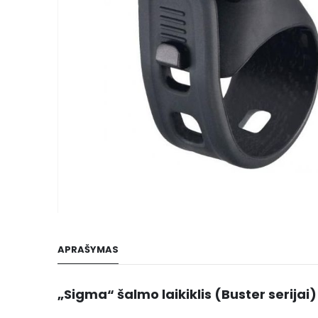
gallery
Skip
to
APRAŠYMAS
the
beginning
of
„Sigma“ šalmo laikiklis (Buster serijai)
the