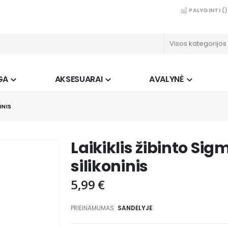
PALYGINTI (
)
GA
AKSESUARAI
AVALYNĖ
INIS
Laikiklis žibinto Si
silikoninis
5,99 €
PRIEINAMUMAS:
SANDĖLYJE