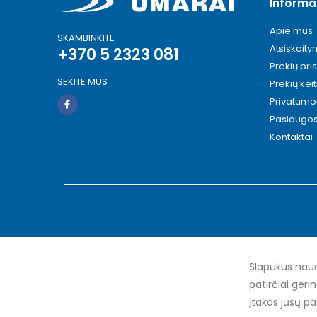
Informa
Apie mus
SKAMBINKITE
Atsiskait
+370 5 2323 081
Prekių pri
SEKITE MUS
Prekių kei
Privatumo 
Paslaugo
Kontaktai
Slapukus naud
patirčiai geri
įtakos jūsų pa