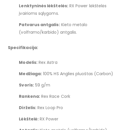
Lenktyninės lėkštelės:
RX Power lėkštelės
įvairioms sąlygoms.
Patvarus antgalis:
Kieto metalo
(volframo/karbido) antgalis.
Specifikacija:
Modelis:
Rex Astra
Medžiaga:
100% HS Anglies pluoštas (Carbon)
Svoris:
59 g/m
Rankena:
Rex Race Cork
Dirželis:
Rex Loop Pro
Lėkštelė:
RX Power