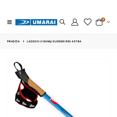
prekės
0
Toggle
Cart
Nav
PRADŽIA
LAZDOS LYGUMŲ SLIDĖMS REX ASTRA
Skip
to
the
end
of
the
images
gallery