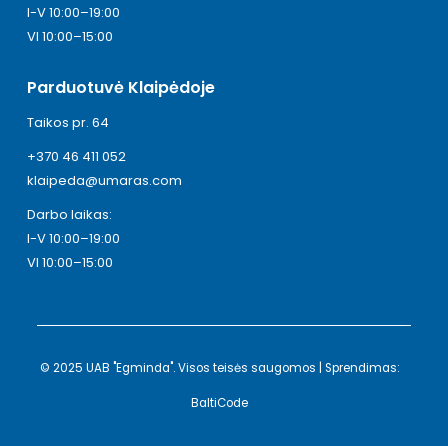
I-V 10:00–19:00
VI 10:00–15:00
Parduotuvė Klaipėdoje
Taikos pr. 64
+370 46 411 052
klaipeda@umaras.com
Darbo laikas:
I-V 10:00–19:00
VI 10:00–15:00
© 2025 UAB "Egminda". Visos teisės saugomos | Sprendimas:
BaltiCode