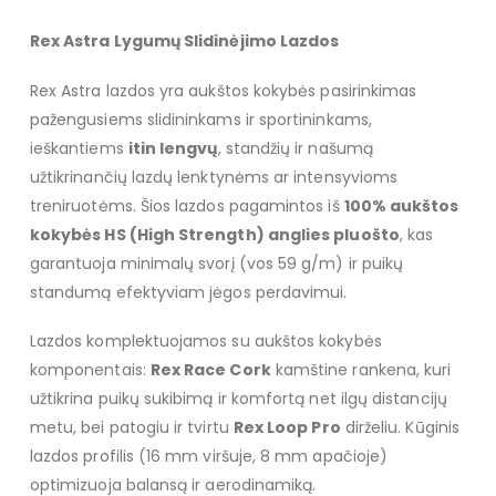
Rex Astra Lygumų Slidinėjimo Lazdos
Rex Astra lazdos yra aukštos kokybės pasirinkimas
pažengusiems slidininkams ir sportininkams,
ieškantiems
itin lengvų
, standžių ir našumą
užtikrinančių lazdų lenktynėms ar intensyvioms
treniruotėms. Šios lazdos pagamintos iš
100% aukštos
kokybės HS (High Strength) anglies pluošto
, kas
garantuoja minimalų svorį (vos 59 g/m) ir puikų
standumą efektyviam jėgos perdavimui.
Lazdos komplektuojamos su aukštos kokybės
komponentais:
Rex Race Cork
kamštine rankena, kuri
užtikrina puikų sukibimą ir komfortą net ilgų distancijų
metu, bei patogiu ir tvirtu
Rex Loop Pro
dirželiu. Kūginis
lazdos profilis (16 mm viršuje, 8 mm apačioje)
optimizuoja balansą ir aerodinamiką.