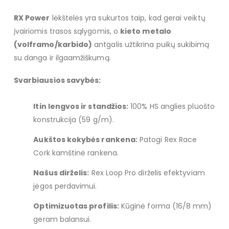
RX Power
lėkštelės yra sukurtos taip, kad gerai veiktų
įvairiomis trasos sąlygomis, o
kieto metalo
(volframo/karbido)
antgalis užtikrina puikų sukibimą
su danga ir ilgaamžiškumą.
Svarbiausios savybės:
Itin lengvos ir standžios:
100% HS anglies pluošto
konstrukcija (59 g/m).
Aukštos kokybės rankena:
Patogi Rex Race
Cork kamštinė rankena.
Našus dirželis:
Rex Loop Pro dirželis efektyviam
jėgos perdavimui.
Optimizuotas profilis:
Kūginė forma (16/8 mm)
geram balansui.