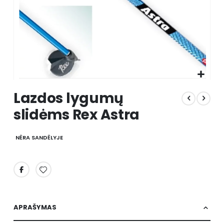
Skip
Lazdos lygumų
to
the
slidėms Rex Astra
beginning
of
the
NĖRA SANDĖLYJE
images
gallery
APRAŠYMAS