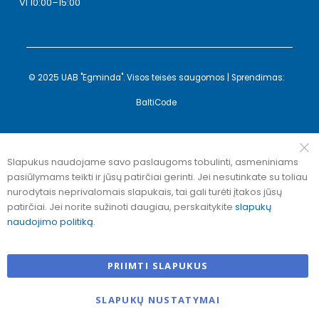
VI 10:00–15:00
© 2025 UAB "Egminda". Visos teisės saugomos | Sprendimas:
BaltiCode
Slapukus naudojame savo paslaugoms tobulinti, asmeniniams
pasiūlymams teikti ir jūsų patirčiai gerinti. Jei nesutinkate su toliau
nurodytais neprivalomais slapukais, tai gali turėti įtakos jūsų
patirčiai. Jei norite sužinoti daugiau, perskaitykite
slapukų
naudojimo politiką
.
PRIIMTI SLAPUKUS
SLAPUKŲ NUSTATYMAI