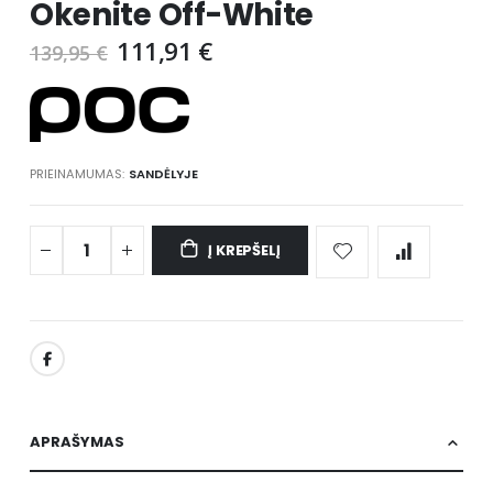
Okenite Off-White
images
gallery
111,91 €
139,95 €
PRIEINAMUMAS:
SANDĖLYJE
Į KREPŠELĮ
APRAŠYMAS