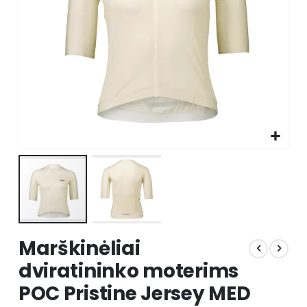
Skip
Marškinėliai
to
the
dviratininko moterims
beginning
POC Pristine Jersey MED
of
the