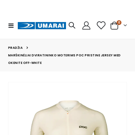
prekės
0
Toggle
Cart
Nav
PRADŽIA
MARŠKINĖLIAI DVIRATININKO MOTERIMS POC PRISTINE JERSEY MED
OKENITE OFF-WHITE
Skip
to
the
end
of
the
images
gallery