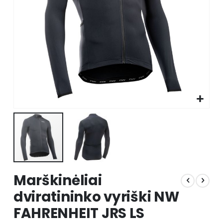
Skip
Marškinėliai
to
the
dviratininko vyriški NW
beginning
FAHRENHEIT JRS LS
of
the