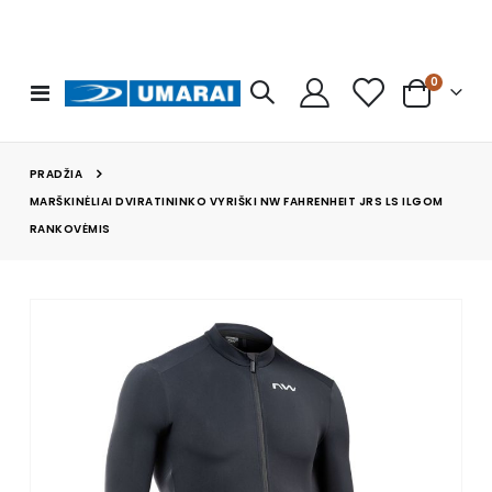
prekės
0
Toggle
Cart
Nav
PRADŽIA
MARŠKINĖLIAI DVIRATININKO VYRIŠKI NW FAHRENHEIT JRS LS ILGOM
RANKOVĖMIS
Skip
to
the
end
of
the
images
gallery