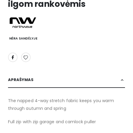
ilgom rankovėmis
images
gallery
NĖRA SANDĖLYJE
APRAŠYMAS
The napped 4-way stretch fabric keeps you warm
through autumn and spring
Full zip with zip garage and camlock puller