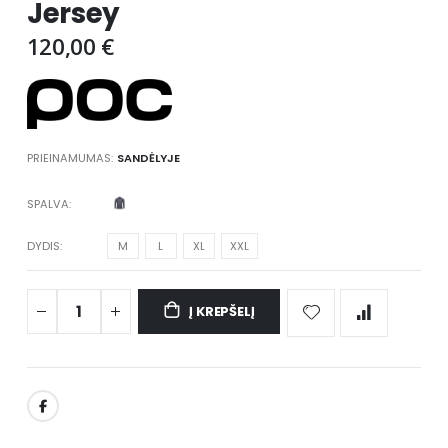
Jersey
images
gallery
120,00 €
PRIEINAMUMAS:
SANDĖLYJE
SPALVA
DYDIS
M
L
XL
XXL
Į KREPŠELĮ