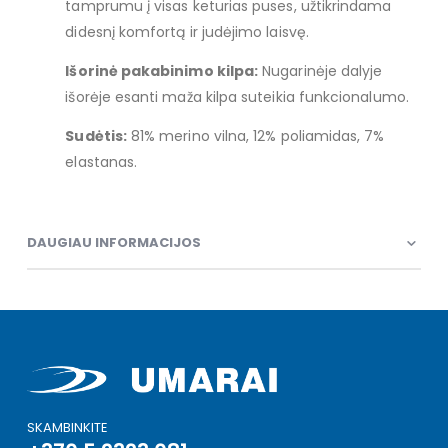
tamprumu į visas keturias puses, užtikrindama
didesnį komfortą ir judėjimo laisvę.
Išorinė pakabinimo kilpa:
Nugarinėje dalyje
išorėje esanti maža kilpa suteikia funkcionalumo.
Sudėtis:
81% merino vilna, 12% poliamidas, 7%
elastanas.
DAUGIAU INFORMACIJOS
SKAMBINKITE