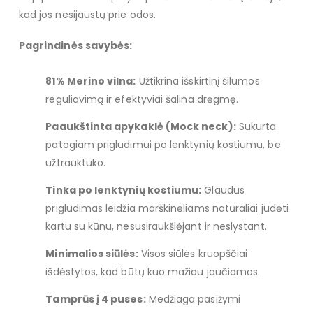
kad jos nesijaustų prie odos.
Pagrindinės savybės:
81% Merino vilna:
Užtikrina išskirtinį šilumos
reguliavimą ir efektyviai šalina drėgmę.
Paaukštinta apykaklė (Mock neck):
Sukurta
patogiam prigludimui po lenktynių kostiumu, be
užtrauktuko.
Tinka po lenktynių kostiumu:
Glaudus
prigludimas leidžia marškinėliams natūraliai judėti
kartu su kūnu, nesusiraukšlėjant ir neslystant.
Minimalios siūlės:
Visos siūlės kruopščiai
išdėstytos, kad būtų kuo mažiau jaučiamos.
Tamprūs į 4 puses:
Medžiaga pasižymi