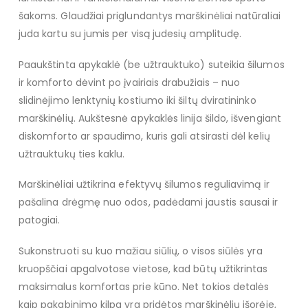
šakoms. Glaudžiai priglundantys marškinėliai natūraliai
juda kartu su jumis per visą judesių amplitudę.
Paaukštinta apykaklė (be užtrauktuko) suteikia šilumos
ir komforto dėvint po įvairiais drabužiais – nuo
slidinėjimo lenktynių kostiumo iki šiltų dviratininko
marškinėlių. Aukštesnė apykaklės linija šildo, išvengiant
diskomforto ar spaudimo, kuris gali atsirasti dėl kelių
užtrauktukų ties kaklu.
Marškinėliai užtikrina efektyvų šilumos reguliavimą ir
pašalina drėgmę nuo odos, padėdami jaustis sausai ir
patogiai.
Sukonstruoti su kuo mažiau siūlių, o visos siūlės yra
kruopščiai apgalvotose vietose, kad būtų užtikrintas
maksimalus komfortas prie kūno. Net tokios detalės
kaip pakabinimo kilpa yra pridėtos marškinėlių išorėje,