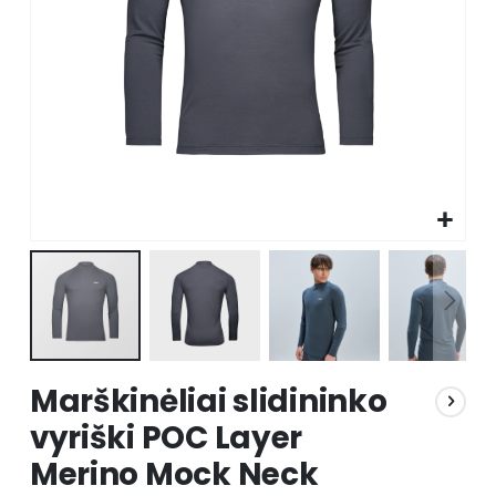
Skip
Marškinėliai slidininko
to
the
vyriški POC Layer
beginning
Merino Mock Neck
of
the