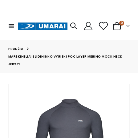
prekės
0
Toggle
Cart
Nav
PRADŽIA
MARŠKINĖLIAI SLIDININKO VYRIŠKI POC LAYER MERINO MOCK NECK
JERSEY
Skip
to
the
end
of
the
images
gallery