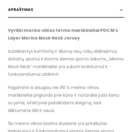
APRAŠYMAS
Vyriški merino vilnos termo marškinėliai POC M's
Layer Merino Mock Neck Jersey
Suteikiantys komfortą ir šilumą visų rūšių slidinėjimui,
dviračių sportui ir kitoms žiemos sporto šakoms, „Merino
Mock Neck“ marškinėliai yra sukurti lankstumui ir
funkcionalumui užtikrinti.
Pagaminti iš daugiau nei 80 % merino vilnos,
marškinėliai priglunda prie kūno ir natūraliai juda kartu
su jumis, efektyviai pašalindami drėgmę, kad
išliktumėte šilti ir sausi.
Šis merino vilnos bazinis sluoksnis yra pritaikytas
lankstumui ir funkcionalumui visoms žiemos sporto